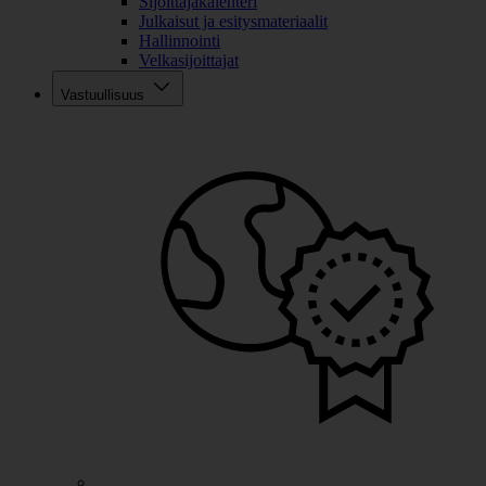
Sijoittajakalenteri
Julkaisut ja esitysmateriaalit
Hallinnointi
Velkasijoittajat
Vastuullisuus