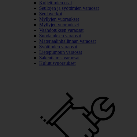
Kuljettimien osat
Seulojen ja syöttimien varaosat
Seulaverkot
Myllyjen vuoraukset
Myllyjen vuoraukset
Vaahdotuksen varaosat
Suodatuksen varaosat
Materiaalinhallinnan varaosat
Syöttimien varaosat
Lietepumpun varaosat
Sakeuttamis varaosat
Kulutusvuoraukset