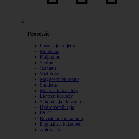
Prosessit
Lastaus ja kuljetus
Murskaus
Kuljettimet
Seulonta
Jauhatus
Vaahdotus
Magneettinen erotus
Suodatus
Materiaalinkäsittely
Lietteen käsittely
Sakeutus ja kirkastamista
Hydrometallurgia
IPCC
Rikastehiekan hallinta
Digitaaliset kaksonen
Automaatio