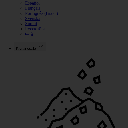
Español
Français
Português (Brazil)
Svenska
Suomi
Русский язык
中文
Kiviainesala