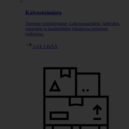
Kaivostoiminta
Tuemme toimintojanne: Laitossuunnittelu, laitteiden,
varaosien ja huoltotöiden jokaisessa prosessin
vaiheessa.
LUE LISÄÄ