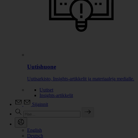
Uutishuone
Uutisarkisto, Insights-artikkelit ja materiaaleja medialle.
Uutiset
Insights-artikkelit
Sijainnit
English
Deutsch