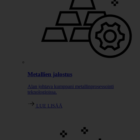
Metallien jalostus
Alan johtava kumppani metallinprosessointi
teknologioissa.
LUE LISÄÄ