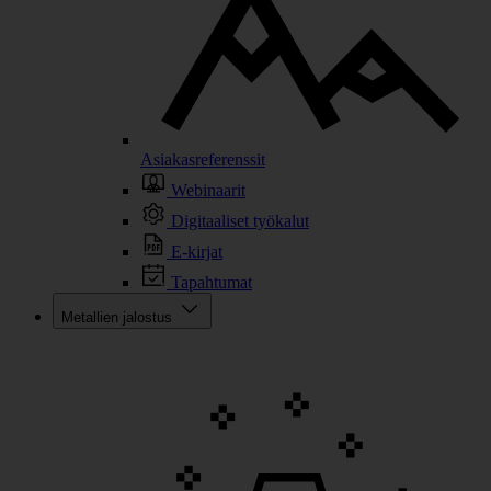
Asiakasreferenssit
Webinaarit
Digitaaliset työkalut
E-kirjat
Tapahtumat
Metallien jalostus