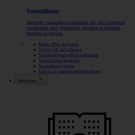
Vastuullisuus
Metsoille vastuullisuus tarkoittaa sitä, että toimimme
tehokkaasti sekä ympäristön, talouden ja ihmisten
kannalta kestävästi.
Metso Plus -tarjoama
Terveys & turvallisuus
Ympäristöystävällistä toimintaa
Vastuullinen hankinta
Sosiaalinen vastuu
Etiikka ja vaatimustenmukaisuus
Uutishuone