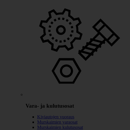
Vara- ja kulutusosat
Kiviautojen vuoraus
Murskaimien varaosat
Murskaimien kulutusosat