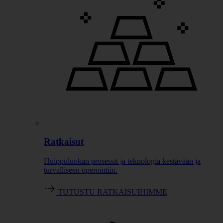
Ratkaisut
Huippuluokan prosessit ja teknologia kestävään ja
turvalliseen operointiin.
TUTUSTU RATKAISUIHIMME