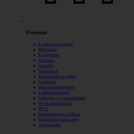
Prosessit
Lastaus ja kuljetus
Murskaus
Kuljettimet
Seulonta
Jauhatus
Vaahdotus
Magneettinen erotus
Suodatus
Materiaalinkäsittely
Lietteen käsittely
Sakeutus ja kirkastamista
Hydrometallurgia
IPCC
Rikastehiekan hallinta
Digitaaliset kaksonen
Automaatio