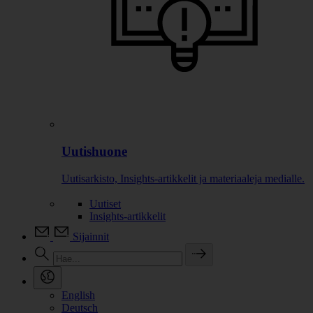
Uutishuone
Uutisarkisto, Insights-artikkelit ja materiaaleja medialle.
Uutiset
Insights-artikkelit
Sijainnit
English
Deutsch