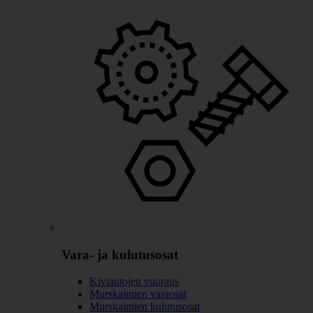
Vara- ja kulutusosat
Kiviautojen vuoraus
Murskaimien varaosat
Murskaimien kulutusosat