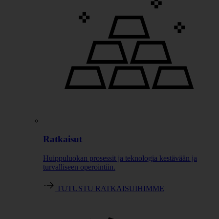
Ratkaisut
Huippuluokan prosessit ja teknologia kestävään ja
turvalliseen operointiin.
TUTUSTU RATKAISUIHIMME