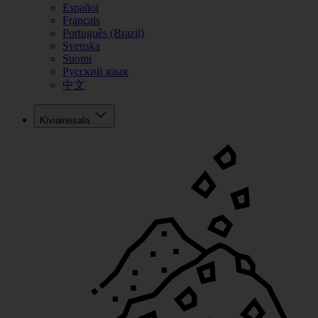
Español
Français
Português (Brazil)
Svenska
Suomi
Русский язык
中文
Kiviainesala