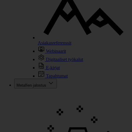
Asiakasreferenssit
Webinaarit
Digitaaliset työkalut
E-kirjat
Tapahtumat
Metallien jalostus