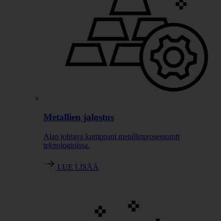
Metallien jalostus
Alan johtava kumppani metallinprosessointi
teknologioissa.
LUE LISÄÄ