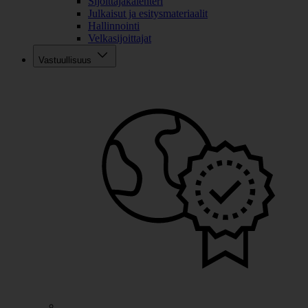
Sijoittajakalenteri
Julkaisut ja esitysmateriaalit
Hallinnointi
Velkasijoittajat
Vastuullisuus