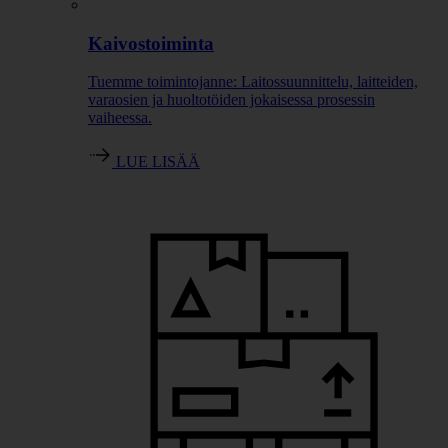
Kaivostoiminta
Tuemme toimintojanne: Laitossuunnittelu, laitteiden,
varaosien ja huoltotöiden jokaisessa prosessin
vaiheessa.
LUE LISÄÄ