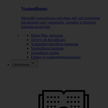
Vastuullisuus
Metsoille vastuullisuus tarkoittaa sitä, että toimimme
tehokkaasti sekä ympäristön, talouden ja ihmisten
kannalta kestävästi.
Metso Plus -tarjoama
Terveys & turvallisuus
Ympäristöystävällistä toimintaa
Vastuullinen hankinta
Sosiaalinen vastuu
Etiikka ja vaatimustenmukaisuus
Uutishuone