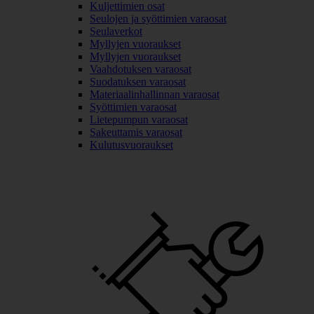
Kuljettimien osat
Seulojen ja syöttimien varaosat
Seulaverkot
Myllyjen vuoraukset
Myllyjen vuoraukset
Vaahdotuksen varaosat
Suodatuksen varaosat
Materiaalinhallinnan varaosat
Syöttimien varaosat
Lietepumpun varaosat
Sakeuttamis varaosat
Kulutusvuoraukset