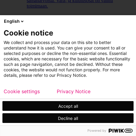
samanarvoisia. Vara- ja kulutusosat on valittu
toimimaan.
LUE LISÄÄ
English
Cookie notice
We collect and process your data on this site to better
understand how it is used. You can give your consent to all or
selected purposes or decline the non-essential ones. Essential
cookies, which are necessary for the basic website functionality
such as page navigation, cannot be declined. Without these
cookies, the website would not function properly. For more
details, please refer to our Privacy Notice.
Cookie settings
Privacy Notice
Accept all
Decline all
Powered by