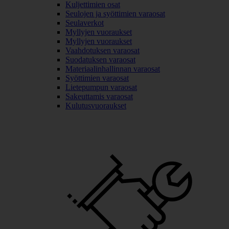
Kuljettimien osat
Seulojen ja syöttimien varaosat
Seulaverkot
Myllyjen vuoraukset
Myllyjen vuoraukset
Vaahdotuksen varaosat
Suodatuksen varaosat
Materiaalinhallinnan varaosat
Syöttimien varaosat
Lietepumpun varaosat
Sakeuttamis varaosat
Kulutusvuoraukset