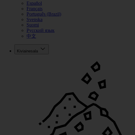
Español
Français
Português (Brazil)
Svenska
Suomi
Русский язык
中文
Kiviainesala