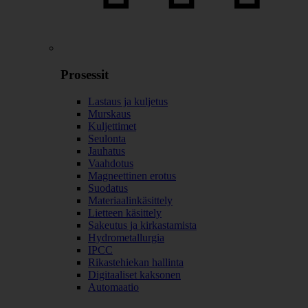
Prosessit
Lastaus ja kuljetus
Murskaus
Kuljettimet
Seulonta
Jauhatus
Vaahdotus
Magneettinen erotus
Suodatus
Materiaalinkäsittely
Lietteen käsittely
Sakeutus ja kirkastamista
Hydrometallurgia
IPCC
Rikastehiekan hallinta
Digitaaliset kaksonen
Automaatio