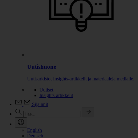
Uutishuone
Uutisarkisto, Insights-artikkelit ja materiaaleja medialle.
Uutiset
Insights-artikkelit
Sijainnit
English
Deutsch