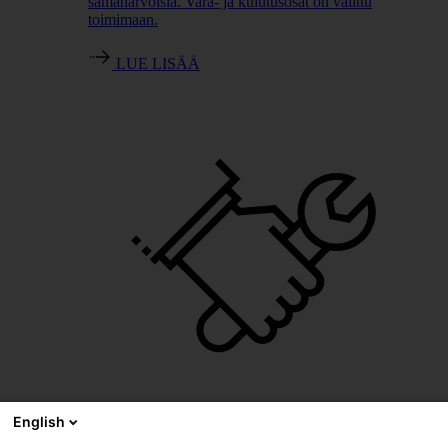
samanarvoisia. Vara- ja kulutusosat on valittu
toimimaan.
LUE LISÄÄ
English