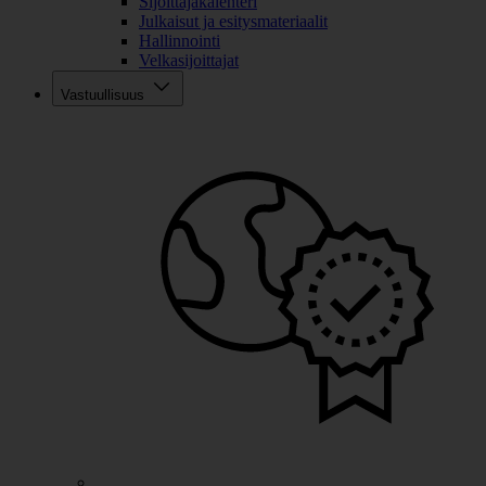
Sijoittajakalenteri
Julkaisut ja esitysmateriaalit
Hallinnointi
Velkasijoittajat
Vastuullisuus