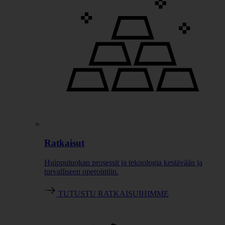
Ratkaisut
Huippuluokan prosessit ja teknologia kestävään ja
turvalliseen operointiin.
TUTUSTU RATKAISUIHIMME