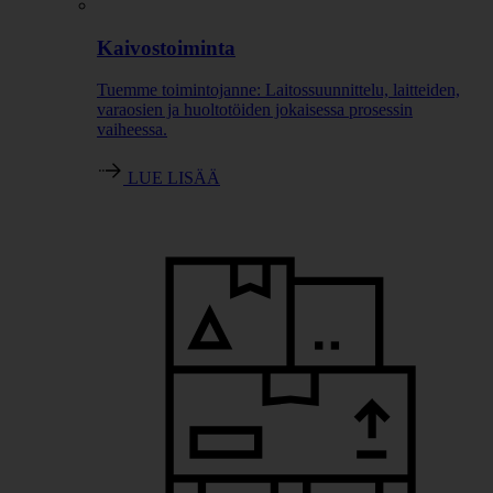
Kaivostoiminta
Tuemme toimintojanne: Laitossuunnittelu, laitteiden,
varaosien ja huoltotöiden jokaisessa prosessin
vaiheessa.
LUE LISÄÄ