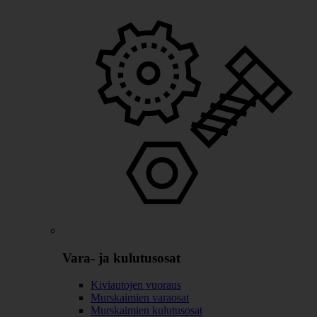
Vara- ja kulutusosat
Kiviautojen vuoraus
Murskaimien varaosat
Murskaimien kulutusosat