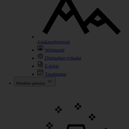
Asiakasreferenssit
Webinaarit
Digitaaliset työkalut
E-kirjat
Tapahtumat
Metallien jalostus