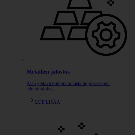
Metallien jalostus
Alan johtava kumppani metallinprosessointi
teknologioissa.
LUE LISÄÄ