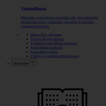
Vastuullisuus
Metsoille vastuullisuus tarkoittaa sitä, että toimimme
tehokkaasti sekä ympäristön, talouden ja ihmisten
kannalta kestävästi.
Metso Plus -tarjoama
Terveys & turvallisuus
Ympäristöystävällistä toimintaa
Vastuullinen hankinta
Sosiaalinen vastuu
Etiikka ja vaatimustenmukaisuus
Uutishuone