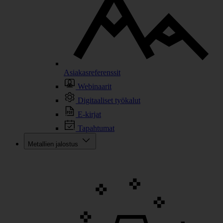
Asiakasreferenssit
Webinaarit
Digitaaliset työkalut
E-kirjat
Tapahtumat
Metallien jalostus