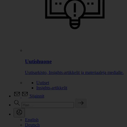
Uutishuone
Uutisarkisto, Insights-artikkelit ja materiaaleja medialle.
Uutiset
Insights-artikkelit
Sijainnit
English
Deutsch