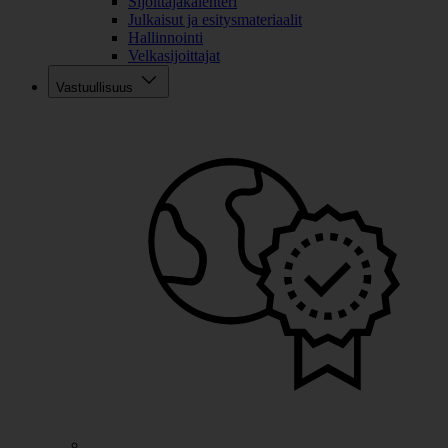
Sijoittajakalenteri
Julkaisut ja esitysmateriaalit
Hallinnointi
Velkasijoittajat
Vastuullisuus