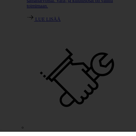
samanarvoisia. Vara- ja kulutusosat on valittu
toimimaan.
LUE LISÄÄ