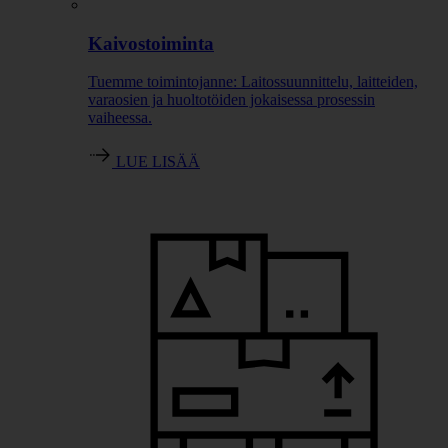
Kaivostoiminta
Tuemme toimintojanne: Laitossuunnittelu, laitteiden,
varaosien ja huoltotöiden jokaisessa prosessin
vaiheessa.
LUE LISÄÄ