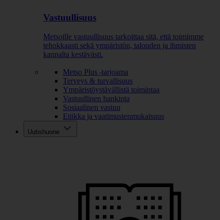
Vastuullisuus
Metsoille vastuullisuus tarkoittaa sitä, että toimimme
tehokkaasti sekä ympäristön, talouden ja ihmisten
kannalta kestävästi.
Metso Plus -tarjoama
Terveys & turvallisuus
Ympäristöystävällistä toimintaa
Vastuullinen hankinta
Sosiaalinen vastuu
Etiikka ja vaatimustenmukaisuus
Uutishuone