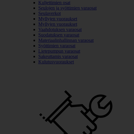
Kuljettimien osat
Seulojen ja syöttimien varaosat
Seulaverkot
Myllyjen vuoraukset
Myllyjen vuoraukset
Vaahdotuksen varaosat
Suodatuksen varaosat
Materiaalinhallinnan varaosat
Syöttimien varaosat
Lietepumpun varaosat
Sakeuttamis varaosat
Kulutusvuoraukset