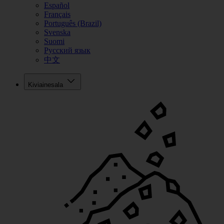
Español
Français
Português (Brazil)
Svenska
Suomi
Русский язык
中文
Kiviainesala