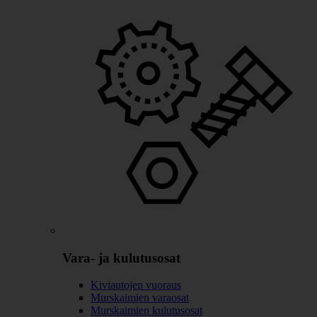
Vara- ja kulutusosat
Kiviautojen vuoraus
Murskaimien varaosat
Murskaimien kulutusosat