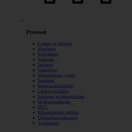
Prosessit
Lastaus ja kuljetus
Murskaus
Kuljettimet
Seulonta
Jauhatus
Vaahdotus
Magneettinen erotus
Suodatus
Materiaalinkäsittely
Lietteen käsittely
Sakeutus ja kirkastamista
Hydrometallurgia
IPCC
Rikastehiekan hallinta
Digitaaliset kaksonen
Automaatio