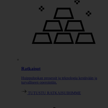
Ratkaisut
Huippuluokan prosessit ja teknologia kestävään ja
turvalliseen operointiin.
TUTUSTU RATKAISUIHIMME