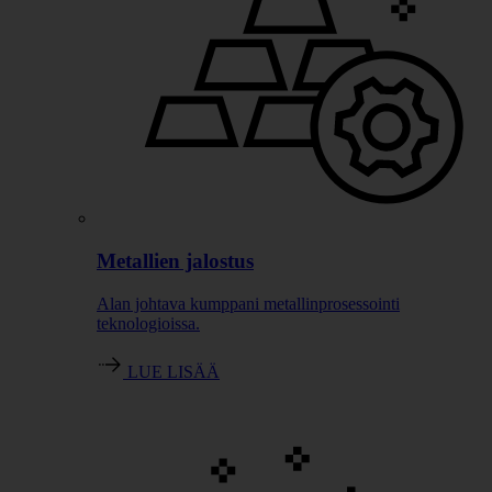
Metallien jalostus
Alan johtava kumppani metallinprosessointi
teknologioissa.
LUE LISÄÄ