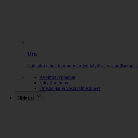
Ura
Haluatko tehdä luonnonvarojen käytöstä vastuullisempaa
Avoimet työpaikat
Liity tiimiimme
Opiskelijat ja vastavalmistuneet
Sijoittajat