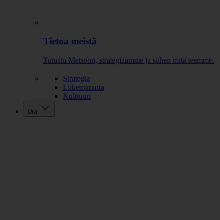
Tietoa meistä
Tutustu Metsoon, strategiaamme ja siihen mitä teemme.
Strategia
Liiketoiminta
Kulttuuri
Ura