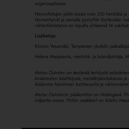
organisaatiossa.
Neuvottelujen piiriin kuului noin 200 henkilöä j
täsmentyivät ja samalla pystyttiin löytämään v
vähentämistarve on lopulta yhteensä 14 vakitu
Lisätietoja:
Kimmo Vesamäki, Tampereen yksikön paikallisjo
Helena Marjaranta, viestintä- ja brändijohtaja,
Metso Outotec on kestävää kehitystä edistävien t
kiviainesten käsittelyssä, metallinjalostuksess
lisäämme toiminnan tuottavuutta ja vähennämme
Metso Outotecin pääkonttori on Helsingissä.
Yh
miljardia euroa.
Yhtiön osakkeet on listattu Nasd