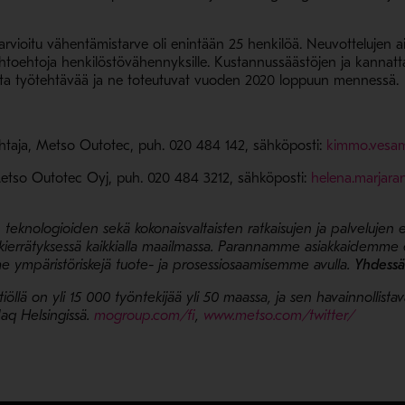
a arvioitu vähentämistarve oli enintään 25 henkilöä. Neuvottelujen
aihtoehtoja henkilöstövähennyksille. Kustannussäästöjen ja kanna
ista työtehtävää ja ne toteutuvat vuoden 2020 loppuun mennessä.
htaja, Metso Outotec, puh. 020 484 142, sähköposti:
kimmo.vesa
 Metso Outotec Oyj, puh. 020 484 3212, sähköposti:
helena.marjar
eknologioiden sekä kokonaisvaltaisten ratkaisujen ja palvelujen ed
a ja kierrätyksessä kaikkialla maailmassa. Parannamme asiakkaidemm
 ympäristöriskejä tuote- ja prosessiosaamisemme avulla.
Yhdessä
tiöllä on yli 15 000 työntekijää yli 50 maassa, ja sen havainnollista
aq Helsingissä.
mogroup.com/fi
,
www.metso.com/twitter/