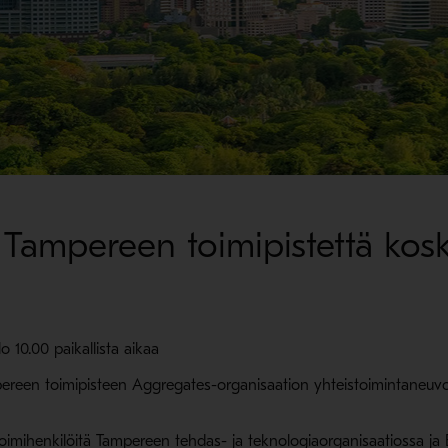
Tampereen toimipistettä kosk
 10.00 paikallista aikaa
en toimipisteen Aggregates-organisaation yhteistoimintaneuvotte
ä toimihenkilöitä Tampereen tehdas- ja teknologiaorganisaatiossa