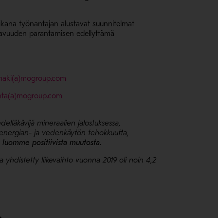
 aikana työnantajan alustavat suunnitelmat
ttavuuden parantamisen edellyttämä
maki(a)mogroup.com
anta(a)mogroup.com
elläkävijä mineraalien jalostuksessa,
e energian- ja vedenkäytön tehokkuutta,
 luomme positiivista muutosta.
va yhdistetty liikevaihto vuonna 2019 oli noin 4,2