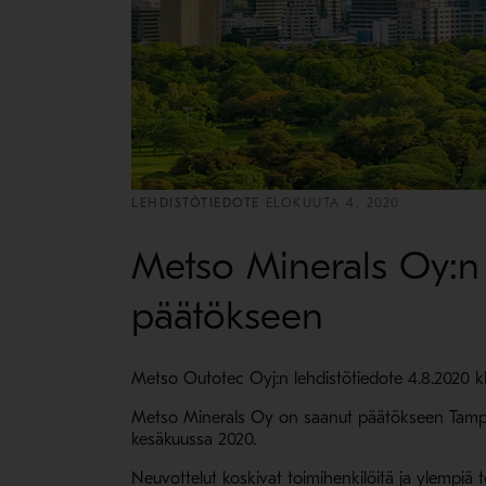
LEHDISTÖTIEDOTE
ELOKUUTA 4, 2020
Metso Minerals Oy:n 
päätökseen
Metso Outotec Oyj:n lehdistötiedote 4.8.2020 klo
Metso Minerals Oy on saanut päätökseen Tampere
kesäkuussa 2020.
Neuvottelut koskivat toimihenkilöitä ja ylempi