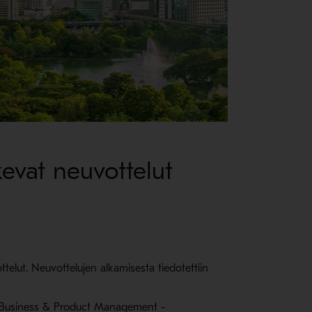
evat neuvottelut
lut. Neuvottelujen alkamisesta tiedotettiin
 ja Business & Product Management -