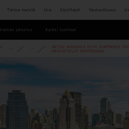
Siirry pääsisältöön
Tietoa meistä
Ura
Sijoittajat
Vastuullisuus
U
tallien jalostus
Kaikki tuotteet
METSO MINERALS OY:N TAMPEREEN TOI
PYSY AJAN TASALLA
UUTISET
2020
NEUVOTTELUT PÄÄTÖKSEEN