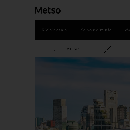
Kiviainesala
Kaivostoiminta
Me
METSO
YRITYS