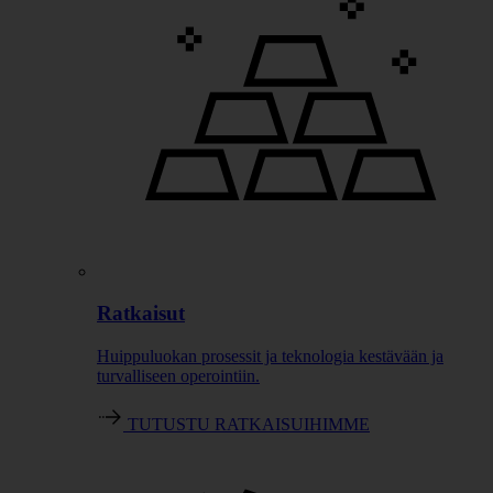
Ratkaisut
Huippuluokan prosessit ja teknologia kestävään ja
turvalliseen operointiin.
TUTUSTU RATKAISUIHIMME