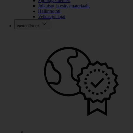
Sijoittajakalenteri
Julkaisut ja esitysmateriaalit
Hallinnointi
Velkasijoittajat
Vastuullisuus