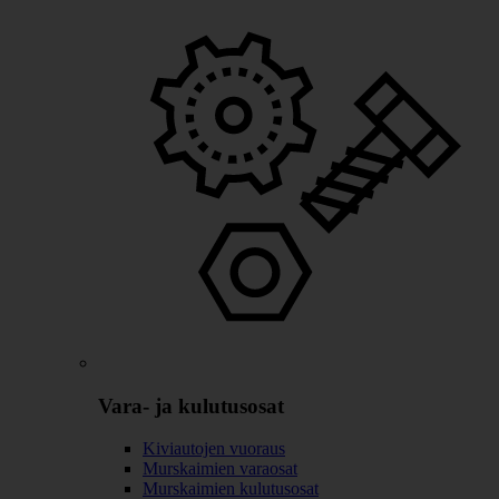
Vara- ja kulutusosat
Kiviautojen vuoraus
Murskaimien varaosat
Murskaimien kulutusosat