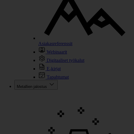
Asiakasreferenssit
Webinaarit
Digitaaliset työkalut
E-kirjat
Tapahtumat
Metallien jalostus