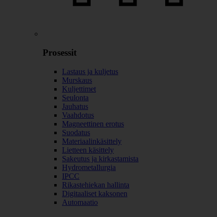
Prosessit
Lastaus ja kuljetus
Murskaus
Kuljettimet
Seulonta
Jauhatus
Vaahdotus
Magneettinen erotus
Suodatus
Materiaalinkäsittely
Lietteen käsittely
Sakeutus ja kirkastamista
Hydrometallurgia
IPCC
Rikastehiekan hallinta
Digitaaliset kaksonen
Automaatio