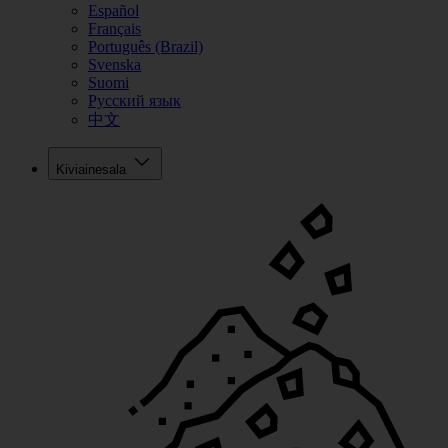
Español
Français
Português (Brazil)
Svenska
Suomi
Русский язык
中文
Kiviainesala