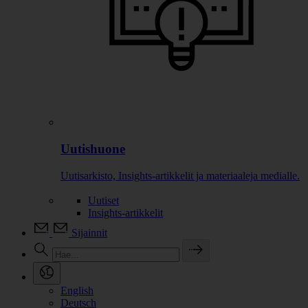
Uutishuone
Uutisarkisto, Insights-artikkelit ja materiaaleja medialle.
Uutiset
Insights-artikkelit
Sijainnit
English
Deutsch