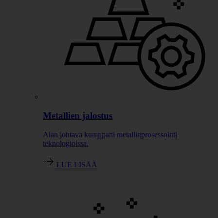
Metallien jalostus
Alan johtava kumppani metallinprosessointi
teknologioissa.
LUE LISÄÄ