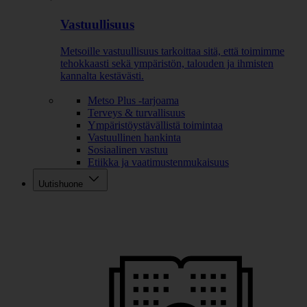
Vastuullisuus
Metsoille vastuullisuus tarkoittaa sitä, että toimimme
tehokkaasti sekä ympäristön, talouden ja ihmisten
kannalta kestävästi.
Metso Plus -tarjoama
Terveys & turvallisuus
Ympäristöystävällistä toimintaa
Vastuullinen hankinta
Sosiaalinen vastuu
Etiikka ja vaatimustenmukaisuus
Uutishuone