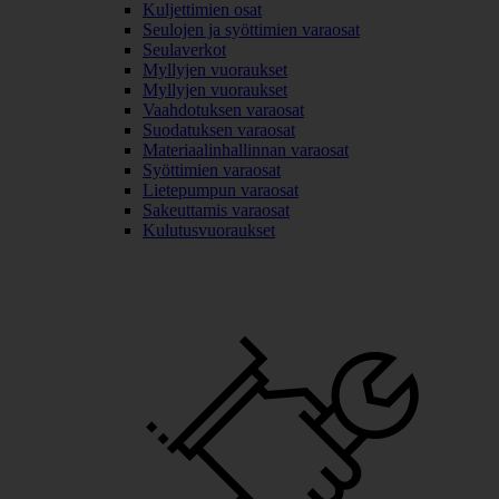
Kuljettimien osat
Seulojen ja syöttimien varaosat
Seulaverkot
Myllyjen vuoraukset
Myllyjen vuoraukset
Vaahdotuksen varaosat
Suodatuksen varaosat
Materiaalinhallinnan varaosat
Syöttimien varaosat
Lietepumpun varaosat
Sakeuttamis varaosat
Kulutusvuoraukset