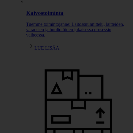
Kaivostoiminta
Tuemme toimintojanne: Laitossuunnittelu, laitteiden,
varaosien ja huoltotöiden jokaisessa prosessin
vaiheessa.
LUE LISÄÄ