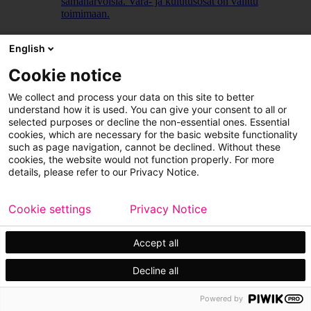
samanarvoisia. Vara- ja kulutusosat on valittu
toimimaan.
LUE LISÄÄ
English
Cookie notice
We collect and process your data on this site to better
understand how it is used. You can give your consent to all or
selected purposes or decline the non-essential ones. Essential
cookies, which are necessary for the basic website functionality
such as page navigation, cannot be declined. Without these
cookies, the website would not function properly. For more
details, please refer to our Privacy Notice.
Cookie settings
Privacy Notice
Accept all
Decline all
Powered by