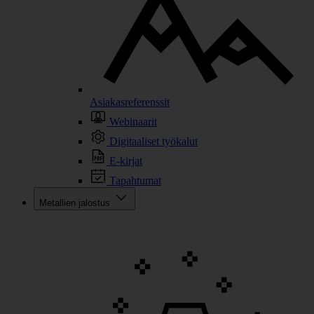
Asiakasreferenssit
Webinaarit
Digitaaliset työkalut
E-kirjat
Tapahtumat
Metallien jalostus