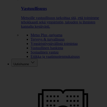
Vastuullisuus
Metsoille vastuullisuus tarkoittaa sitä, että toimimme
tehokkaasti sekä ympäristön, talouden ja ihmisten
kannalta kestävästi.
Metso Plus -tarjoama
Terveys & turvallisuus
Ympäristöystävällistä toimintaa
Vastuullinen hankinta
Sosiaalinen vastuu
Etiikka ja vaatimustenmukaisuus
Uutishuone