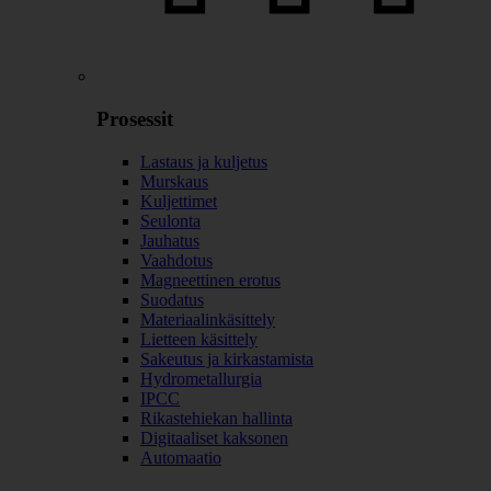
Prosessit
Lastaus ja kuljetus
Murskaus
Kuljettimet
Seulonta
Jauhatus
Vaahdotus
Magneettinen erotus
Suodatus
Materiaalinkäsittely
Lietteen käsittely
Sakeutus ja kirkastamista
Hydrometallurgia
IPCC
Rikastehiekan hallinta
Digitaaliset kaksonen
Automaatio