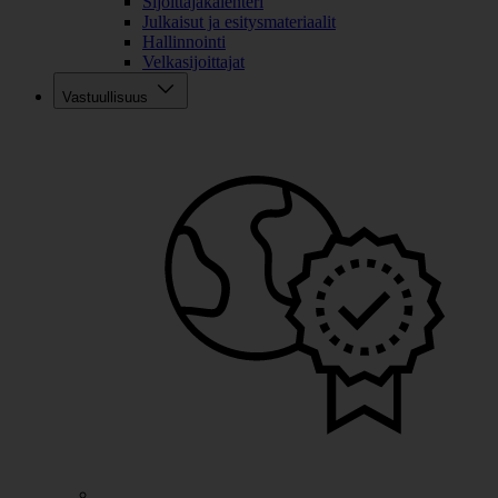
Sijoittajakalenteri
Julkaisut ja esitysmateriaalit
Hallinnointi
Velkasijoittajat
Vastuullisuus