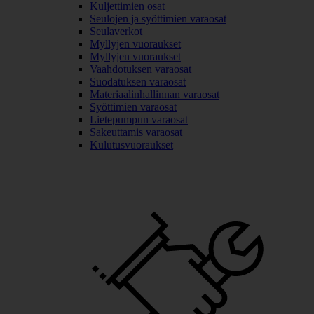
Kuljettimien osat
Seulojen ja syöttimien varaosat
Seulaverkot
Myllyjen vuoraukset
Myllyjen vuoraukset
Vaahdotuksen varaosat
Suodatuksen varaosat
Materiaalinhallinnan varaosat
Syöttimien varaosat
Lietepumpun varaosat
Sakeuttamis varaosat
Kulutusvuoraukset