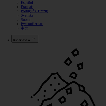
Español
Français
Português (Brazil)
Svenska
Suomi
Русский язык
中文
Kiviainesala