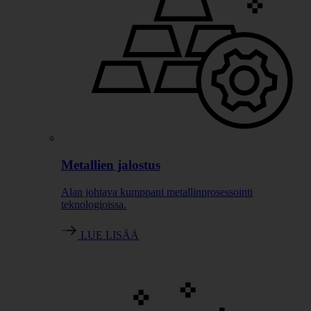
Metallien jalostus
Alan johtava kumppani metallinprosessointi
teknologioissa.
LUE LISÄÄ