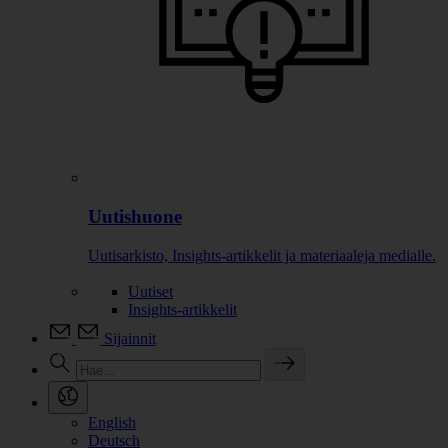
Uutishuone
Uutisarkisto, Insights-artikkelit ja materiaaleja medialle.
Uutiset
Insights-artikkelit
Sijainnit
English
Deutsch