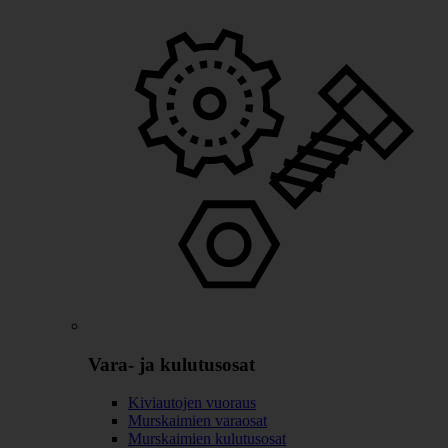
Vara- ja kulutusosat
Kiviautojen vuoraus
Murskaimien varaosat
Murskaimien kulutusosat