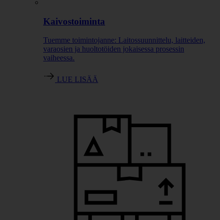
Kaivostoiminta
Tuemme toimintojanne: Laitossuunnittelu, laitteiden,
varaosien ja huoltotöiden jokaisessa prosessin
vaiheessa.
LUE LISÄÄ