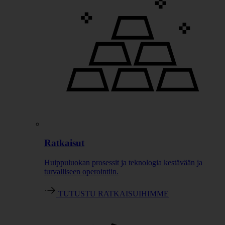
Ratkaisut
Huippuluokan prosessit ja teknologia kestävään ja
turvalliseen operointiin.
TUTUSTU RATKAISUIHIMME