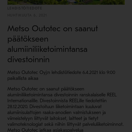
LEHDISTÖTIEDOTE
HUHTIKUUTA 6, 2021
Metso Outotec on saanut
päätökseen
alumiiniliiketoimintansa
divestoinnin
Metso Outotec Oyj:n lehdistötiedote 6.4.2021 klo 9:00
paikallista aikaa
Metso Outotec on saanut päätökseen
alumiiniliiketoimintansa divestoinnin ranskalaiselle REEL
Internationalille. Divestoinnista REELille tiedotettiin
28.12.2020.
Divestoituun liiketoimintaan kuuluvat
alumiinisulattojen raaka-anodien valmistukseen ja
viimeistelyyn liittyvät laitokset, laitteet ja tietyt
valimoteknologiat sekä niihin liittyvät palveluliiketoiminnot.
Metso Outotec jatkaa asiakaspalvelua