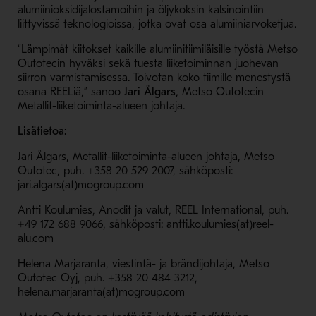
alumiinioksidijalostamoihin ja öljykoksin kalsinointiin
liittyvissä teknologioissa, jotka ovat osa alumiiniarvoketjua.
“Lämpimät kiitokset kaikille alumiinitiimiläisille työstä Metso
Outotecin hyväksi sekä tuesta liiketoiminnan juohevan
siirron varmistamisessa. Toivotan koko tiimille menestystä
osana REELiä,” sanoo
Jari Ålgars,
Metso Outotecin
Metallit-liiketoiminta-alueen johtaja.
Lisätietoa:
Jari Ålgars, Metallit-liiketoiminta-alueen johtaja, Metso
Outotec,
puh. +358
20 529 2007
, sähköposti:
jari.algars(at)mogroup.com
Antti Koulumies, Anodit ja valut, REEL International, puh.
+49 172 688 9066, sähköposti: antti.koulumies(at)reel-
alu.com
Helena Marjaranta, viestintä- ja brändijohtaja, Metso
Outotec Oyj, puh. +358 20 484 3212,
helena.marjaranta(at)mogroup.com