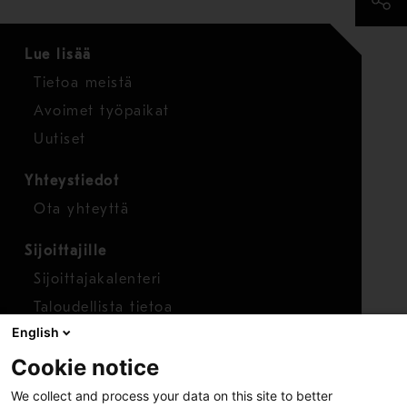
Lue lisää
Tietoa meistä
Avoimet työpaikat
Uutiset
Yhteystiedot
Ota yhteyttä
Sijoittajille
Sijoittajakalenteri
Taloudellista tietoa
English
Osakkeet
Cookie notice
Raportoi huolenaihe
We collect and process your data on this site to better
Whistleblower-työkalu