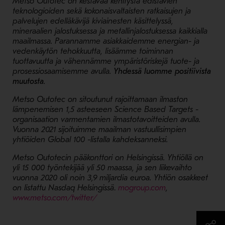
Metso Outotec on kestävää kehitystä edistävien
teknologioiden sekä kokonaisvaltaisten ratkaisujen ja
palvelujen edelläkävijä kiviainesten käsittelyssä,
mineraalien jalostuksessa ja metallinjalostuksessa kaikkialla
maailmassa. Parannamme asiakkaidemme energian- ja
vedenkäytön tehokkuutta, lisäämme toiminnan
tuottavuutta ja vähennämme ympäristöriskejä tuote- ja
prosessiosaamisemme avulla.
Yhdessä luomme positiivista
muutosta
.
Metso Outotec on sitoutunut rajoittamaan ilmaston
lämpenemisen 1,5 asteeseen Science Based Targets -
organisaation varmentamien ilmastotavoitteiden avulla.
Vuonna 2021 sijoituimme maailman vastuullisimpien
yhtiöiden Global 100 -listalla kahdeksanneksi.
Metso Outotecin pääkonttori on Helsingissä. Yhtiöllä on
yli 15 000 työntekijää yli 50 maassa, ja sen liikevaihto
vuonna 2020 oli noin 3,9 miljardia euroa. Yhtiön osakkeet
- Avaa uudessa i
on listattu Nasdaq Helsingissä
.
mogroup.com
,
- Avaa uudessa ikkunassa
www.metso.com/twitter/