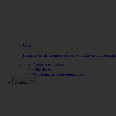
Ura
Haluatko tehdä luonnonvarojen käytöstä vastuullisempaa
Avoimet työpaikat
Liity tiimiimme
Opiskelijat ja vastavalmistuneet
Sijoittajat