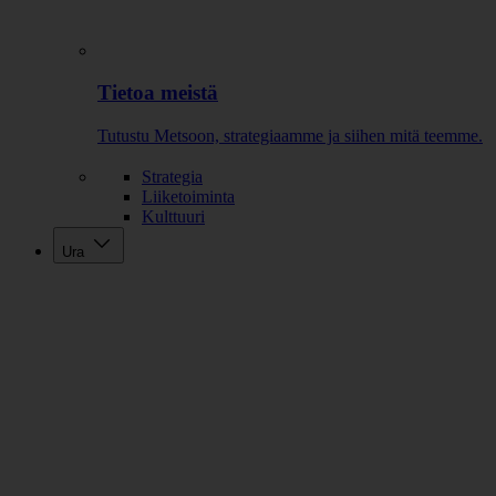
Tietoa meistä
Tutustu Metsoon, strategiaamme ja siihen mitä teemme.
Strategia
Liiketoiminta
Kulttuuri
Ura