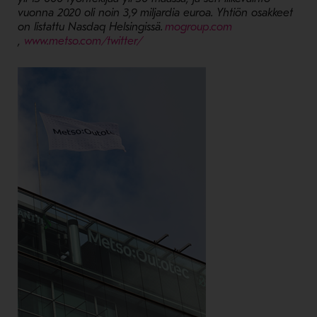
vuonna 2020 oli noin 3,9 miljardia euroa. Yhtiön osakkeet
on listattu Nasdaq Helsingissä.
mogroup.com
- Avaa uudessa ikkunassa
- Avaa uudessa ikkunassa
,
www.metso.com/twitter/