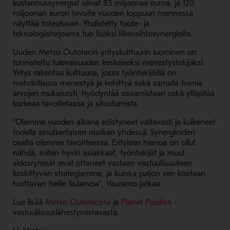
kustannussynergiat olivat 83 miljoonaa euroa, ja 120
miljoonan euron tavoite vuoden loppuun mennessä
näyttää toteutuvan. Yhdistetty tuote- ja
teknologiatarjoama tuo lisäksi liikevaihtosynergioita.
Uuden Metso Outotecin yrityskulttuurin luominen on
tunnistettu tulevaisuuden keskeiseksi menestystekijäksi.
Yritys rakentaa kulttuuria, jossa työntekijöillä on
mahdollisuus menestyä ja kehittyä sekä samalla toimia
arvojen mukaisesti, hyödyntää osaamistaan sekä ylläpitää
korkeaa tavoitetasoa ja sitoutumista.
“Olemme vuoden aikana edistyneet valtavasti ja kulkeneet
todella ainutkertaisen matkan yhdessä. Synergioiden
osalta olemme tavoitteessa. Erityisen hienoa on ollut
nähdä, miten hyvin asiakkaat, työntekijät ja muut
sidosryhmät ovat ottaneet vastaan vastuullisuuteen
keskittyvän strategiamme, ja kuinka paljon sen koetaan
tuottavan heille lisäarvoa”, Vauramo jatkaa.
- Avaa uudessa ikkunassa
- Avaa uudessa 
Lue lisää
Metso Outotecista
ja
Planet Positive
-
vastuullisuuslähestymistavasta.