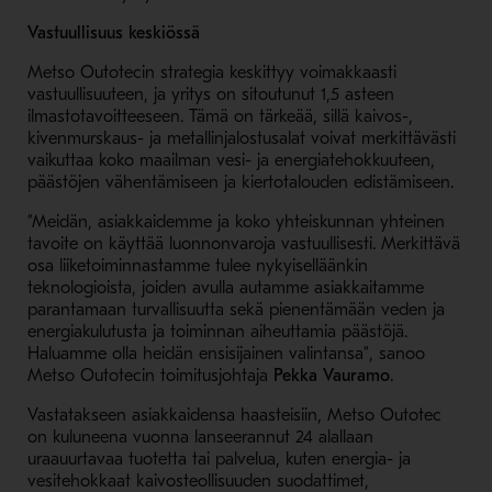
Vastuullisuus keskiössä
Metso Outotecin strategia keskittyy voimakkaasti
vastuullisuuteen, ja yritys on sitoutunut 1,5 asteen
ilmastotavoitteeseen. Tämä on tärkeää, sillä kaivos-,
kivenmurskaus- ja metallinjalostus­alat voivat merkittävästi
vaikuttaa koko maailman vesi- ja energiatehokkuuteen,
päästöjen vähentämiseen ja kiertotalouden edistämiseen.
”Meidän, asiakkaidemme ja koko yhteiskunnan yhteinen
tavoite on käyttää luonnonvaroja vastuullisesti. Merkittävä
osa liiketoiminnastamme tulee nykyiselläänkin
teknologioista, joiden avulla autamme asiakkaitamme
parantamaan turvallisuutta sekä pienentämään veden ja
energiakulutusta ja toiminnan aiheuttamia päästöjä.
Haluamme olla heidän ensisijainen valintansa”, sanoo
Metso Outotecin toimitusjohtaja
Pekka Vauramo
.
Vastatakseen asiakkaidensa haasteisiin, Metso Outotec
on kuluneena vuonna lanseerannut 24 alallaan
uraauurtavaa tuotetta tai palvelua, kuten energia- ja
vesitehokkaat kaivosteollisuuden suodattimet,