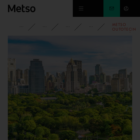
Siirry pääsisältöön
METSO
YRITYS
PYSY AJAN TASALLA
UUTISET
2021
OUTOTECIN
ENSIMMÄINE
TOIMINTAVU
TOI
HUOMATTAVI
SAAVUTUKSI
JA HALUN
JOHTAA ALA
VASTUULLIST
LIIKETOIMIN