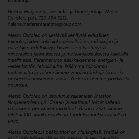
Lisätietoja
Helena Marjaranta, viestintä- ja brändijohtaja, Metso
Outotec, puh. 020 484 3212,
helena.marjaranta(at)mogroup.com
Metso Outotec on kestävää kehitystä edistävien
teknologioiden sekä kokonaisvaltaisten ratkaisujen ja
palvelujen edelläkävijä kiviainesten käsittelyssä,
mineraalien jalostuksessa ja metallinjalostuksessa kaikkialla
maailmassa. Parannamme asiakkaidemme energian- ja
vedenkäytön tehokkuutta, lisäämme toiminnan
tuottavuutta ja vähennämme ympäristöriskejä tuote- ja
prosessiosaamisemme avulla. Yhdessä luomme positiivista
muutosta.
Metso Outotec on sitoutunut rajaamaan ilmaston
lämpenemisen 1,5 °C:seen ja asettanut toiminnalleen
tieteeseen perustuvat tavoitteet. Vuonna 2021 olimme
Global 100 -listalla maailman kahdeksanneksi vastuullisin
yhtiö.
Metso Outotecin pääkonttori on Helsingissä. Yhtiöllä on
yli 15 000 työntekijää yli 50 maassa, ja sen liikevaihto