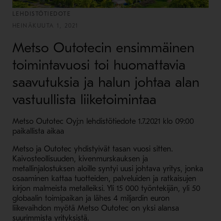
LEHDISTÖTIEDOTE
HEINÄKUUTA 1, 2021
Metso Outotecin ensimmäinen
toimintavuosi toi huomattavia
saavutuksia ja halun johtaa alan
vastuullista liiketoimintaa
Metso Outotec Oyj:n lehdistötiedote 1.7.2021 klo 09:00
paikallista aikaa
Metso ja Outotec yhdistyivät tasan vuosi sitten.
Kaivosteollisuuden, kivenmurskauksen ja
metallinjalostuksen aloille syntyi uusi johtava yritys, jonka
osaaminen kattaa tuotteiden, palveluiden ja ratkaisujen
kirjon malmeista metalleiksi. Yli 15 000 työntekijän, yli 50
globaalin toimipaikan ja lähes 4 miljardin euron
liikevaihdon myötä Metso Outotec on yksi alansa
suurimmista yrityksistä.