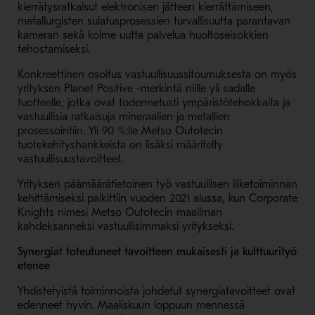
kierrätysratkaisut elektronisen jätteen kierrättämiseen,
metallurgisten sulatus­prosessien turvallisuutta parantavan
kameran sekä kolme uutta palvelua huoltoseisokkien
tehostamiseksi.
Konkreettinen osoitus vastuullisuussitoumuksesta on myös
yrityksen Planet Positive -merkintä niille yli sadalle
tuotteelle, jotka ovat todennetusti ympäristötehokkaita ja
vastuullisia ratkaisuja mineraalien ja metallien
prosessointiin. Yli 90 %:lle Metso Outotecin
tuotekehityshankkeista on lisäksi määritelty
vastuullisuustavoitteet.
Yrityksen päämäärätietoinen työ vastuullisen liiketoiminnan
kehittämiseksi palkittiin vuoden 2021 alussa, kun Corporate
Knights nimesi Metso Outotecin maailman
kahdeksanneksi vastuullisimmaksi yritykseksi.
Synergiat toteutuneet tavoitteen mukaisesti ja kulttuurityö
etenee
Yhdistetyistä toiminnoista johdetut synergiatavoitteet ovat
edenneet hyvin. Maaliskuun loppuun mennessä