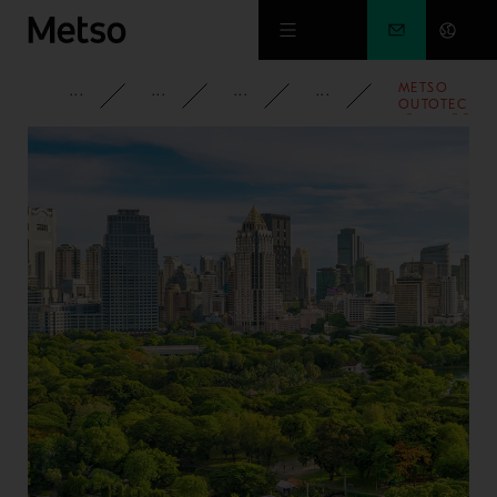
Siirry pääsisältöön
METSO
YRITYS
PYSY AJAN TASALLA
UUTISET
2022
OUTOTEC
PÄIVITTÄÄ
EURO
MEDIUM
TERM NOTE -
OHJELMANSA