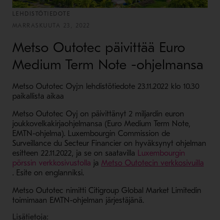
LEHDISTÖTIEDOTE
MARRASKUUTA 23, 2022
Metso Outotec päivittää Euro
Medium Term Note -ohjelmansa
Metso Outotec Oyj:n lehdistötiedote 23.11.2022 klo 10.30
paikallista aikaa
Metso Outotec Oyj on päivittänyt 2 miljardin euron
joukkovelkakirjaohjelmansa (Euro Medium Term Note,
EMTN-ohjelma). Luxembourgin Commission de
Surveillance du Secteur Financier on hyväksynyt ohjelman
- Avaa uudessa ikkunass
esitteen
22.11.2022, ja se on saatavilla
Luxembourgin
- Avaa uudessa ikkunassa
pörssin verkkosivustolla
ja
Metso Outotecin verkkosivuilla
- Avaa uudessa ikkunassa
.
Esite on englanniksi.
Metso Outotec nimitti Citigroup Global Market Limitedin
toimimaan EMTN-ohjelman järjestäjänä.
Lisätietoja: