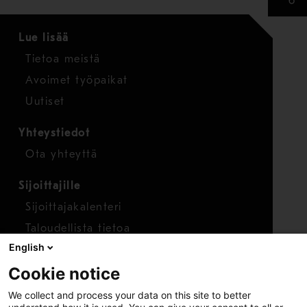
Lue lisää
Tietoa meistä
Avoimet työpaikat
Uutiset
Yhteystiedot
Ota yhteyttä
Sijoittajille
Sijoittajakalenteri
Taloudellista tietoa
English
Osakkeet
Cookie notice
Raportoi huolenaihe
We collect and process your data on this site to better
Whistleblower-työkalu