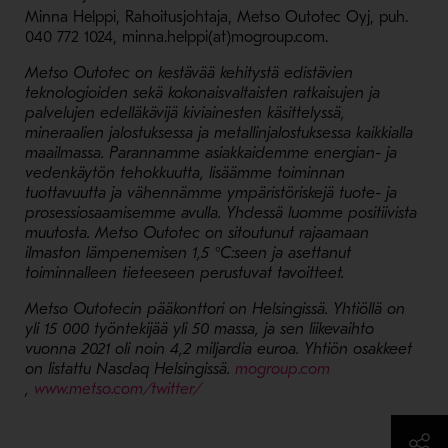
Minna Helppi, Rahoitusjohtaja, Metso Outotec Oyj, puh.
040 772 1024, minna.helppi(at)mogroup.com.
Metso Outotec on kestävää kehitystä edistävien
teknologioiden sekä kokonaisvaltaisten ratkaisujen ja
palvelujen edelläkävijä kiviainesten käsittelyssä,
mineraalien jalostuksessa ja metallinjalostuksessa kaikkialla
maailmassa. Parannamme asiakkaidemme energian- ja
vedenkäytön tehokkuutta, lisäämme toiminnan
tuottavuutta ja vähennämme ympäristöriskejä tuote- ja
prosessiosaamisemme avulla. Yhdessä luomme positiivista
muutosta. Metso Outotec on sitoutunut rajaamaan
ilmaston lämpenemisen 1,5 °C:seen ja asettanut
toiminnalleen tieteeseen perustuvat tavoitteet.
Metso Outotecin pääkonttori on Helsingissä. Yhtiöllä on
yli 15 000 työntekijää yli 50 massa, ja sen liikevaihto
vuonna 2021 oli noin 4,2 miljardia euroa. Yhtiön osakkeet
- Avaa uudessa ikkunassa
on listattu Nasdaq Helsingissä.
mogroup.com
- Avaa uudessa ikkunassa
- Avaa uudessa ikkunassa
,
www.metso.com/twitter/