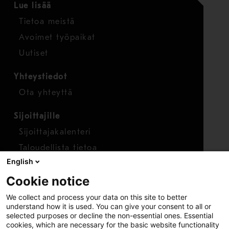
Lue lisää
Tietoa meistä
Avoimet työpaikat
Uutiset
Yhteystiedot
Ota yhteyttä
Sijoittajille
Sijoittajakalenteri
Taloudellista tietoa
English
Osakkeet
Cookie notice
Raportoi huolenaihe
We collect and process your data on this site to better
Whistleblower-työkalu
understand how it is used. You can give your consent to all or
selected purposes or decline the non-essential ones. Essential
cookies, which are necessary for the basic website functionality