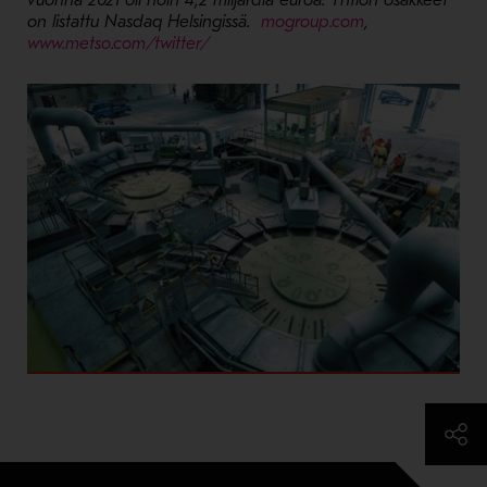
vuonna 2021 oli noin 4,2 miljardia euroa. Yhtiön osakkeet
- Avaa uudessa 
on listattu Nasdaq Helsingissä.
mogroup.com
,
- Avaa uudessa ikkunassa
www.metso.com/twitter/