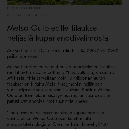
LEHDISTÖTIEDOTE
JOULUKUUTA 14, 2022
Metso Outotecille tilaukset
neljästä kuparianodivalimosta
Metso Outotec Oyj:n lehdistötiedote 14.12.2022 klo 09.00
paikallista aikaa
Metso Outotec on saanut neljän anodivalimon tilaukset
merkittäviltä kuparintuottajilta Yhdysvalloista, Kiinasta ja
Afrikasta. Yhteisarvoltaan noin 18 miljoonan euron
tilaukset on kirjattu Metallit-segmentin neljännen
vuosineljänneksen saatuihin tilauksiin. Kaikkiin Metso
Outotec toimituksiin sisältyy uusimpaan teknologiaan
perustuvat anodivalimot suunnitteluineen.
“Tänä päivänä valtaosa maailman kuparianodeista
valmistetaan Metso Outotecin kehittämällä
anodivaluteknologialla. Olemme toimittaneet yli 100