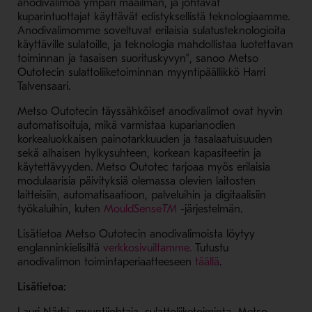
anodivalimoa ympäri maailman, ja johtavat
kuparintuottajat käyttävät edistyksellistä teknologiaamme.
Anodivalimomme soveltuvat erilaisia sulatusteknologioita
käyttäville sulatoille, ja teknologia mahdollistaa luotettavan
toiminnan ja tasaisen suorituskyvyn”, sanoo Metso
Outotecin sulattoliiketoiminnan myyntipäällikkö Harri
Talvensaari.
Metso Outotecin täyssähköiset anodivalimot ovat hyvin
automatisoituja, mikä varmistaa kuparianodien
korkealuokkaisen painotarkkuuden ja tasalaatuisuuden
sekä alhaisen hylkysuhteen, korkean kapasiteetin ja
käytettävyyden. Metso Outotec tarjoaa myös erilaisia
modulaarisia päivityksiä olemassa olevien laitosten
laitteisiin, automatisaatioon, palveluihin ja digitaalisiin
- Avaa uudessa ikkunassa
työkaluihin, kuten
MouldSense
TM
-järjestelmän.
Lisätietoa Metso Outotecin anodivalimoista löytyy
- Avaa uudessa ikkunass
englanninkielisiltä
verkkosivuiltamme.
Tutustu
- Avaa uudessa ikk
anodivalimon toimintaperiaatteeseen
täällä
.
Lisätietoa: