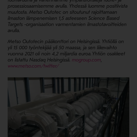
tuottavuutta ja vähennämme ympäristöriskejä tuote- ja
prosessiosaamisemme avulla. Yhdessä luomme positiivista
muutosta. Metso Outotec on sitoutunut rajoittamaan
ilmaston lämpenemisen 1,5 asteeseen Science Based
Targets -organisaation varmentamien ilmastotavoitteiden
avulla.
Metso Outotecin pääkonttori on Helsingissä. Yhtiöllä on
yli 15 000 työntekijää yli 50 maassa, ja sen liikevaihto
vuonna 2021 oli noin 4,2 miljardia euroa. Yhtiön osakkeet
- Avaa uudessa i
on listattu Nasdaq Helsingissä.
mogroup.com
,
- Avaa uudessa ikkunassa
www.metso.com/twitter/