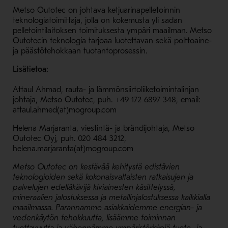
Metso Outotec on johtava ketjuarinapelletoinnin
teknologiatoimittaja, jolla on kokemusta yli sadan
pelletointilaitoksen toimituksesta ympäri maailman. Metso
Outotecin teknologia tarjoaa luotettavan sekä polttoaine-
ja päästötehokkaan tuotantoprosessin.
Lisätietoa:
Attaul Ahmad, rauta- ja lämmönsiirtoliiketoimintalinjan
johtaja, Metso Outotec, puh. +49 172 6897 348, email:
attaul.ahmed(at)mogroup.com
Helena Marjaranta, viestintä- ja brändijohtaja, Metso
Outotec Oyj, puh. 020 484 3212,
helena.marjaranta(at)mogroup.com
Metso Outotec on kestävää kehitystä edistävien
teknologioiden sekä kokonaisvaltaisten ratkaisujen ja
palvelujen edelläkävijä kiviainesten käsittelyssä,
mineraalien jalostuksessa ja metallinjalostuksessa kaikkialla
maailmassa. Parannamme asiakkaidemme energian- ja
vedenkäytön tehokkuutta, lisäämme toiminnan