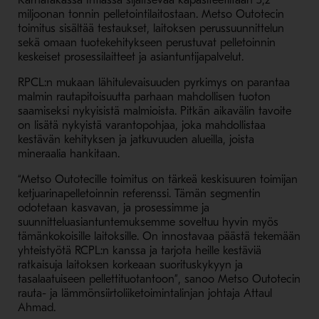
Karnatakassa Intiassa sijaitsevaa kapasiteetiltaan 3,2
miljoonan tonnin pelletointilaitostaan. Metso Outotecin
toimitus sisältää testaukset, laitoksen perussuunnittelun
sekä omaan tuotekehitykseen perustuvat pelletoinnin
keskeiset prosessilaitteet ja asiantuntijapalvelut.
RPCL:n mukaan lähitulevaisuuden pyrkimys on parantaa
malmin rautapitoisuutta parhaan mahdollisen tuoton
saamiseksi nykyisistä malmioista. Pitkän aikavälin tavoite
on lisätä nykyistä varantopohjaa, joka mahdollistaa
kestävän kehityksen ja jatkuvuuden alueilla, joista
mineraalia hankitaan.
“Metso Outotecille toimitus on tärkeä keskisuuren toimijan
ketjuarinapelletoinnin referenssi. Tämän segmentin
odotetaan kasvavan, ja prosessimme ja
suunnitteluasiantuntemuksemme soveltuu hyvin myös
tämänkokoisille laitoksille. On innostavaa päästä tekemään
yhteistyötä RCPL:n kanssa ja tarjota heille kestäviä
ratkaisuja laitoksen korkeaan suorituskykyyn ja
tasalaatuiseen pellettituotantoon”, sanoo Metso Outotecin
rauta- ja lämmönsiirtoliiketoimintalinjan johtaja Attaul
Ahmad.