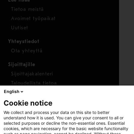
Lue lisää
Tietoa meistä
Avoimet työpaikat
Uutiset
Yhteystiedot
Ota yhteyttä
Sijoittajille
Sijoittajakalenteri
Taloudellista tietoa
English
Osakkeet
Cookie notice
Raportoi huolenaihe
We collect and process your data on this site to better
Whistleblower-työkalu
understand how it is used. You can give your consent to all or
selected purposes or decline the non-essential ones. Essential
cookies, which are necessary for the basic website functionality
such as page navigation, cannot be declined. Without these