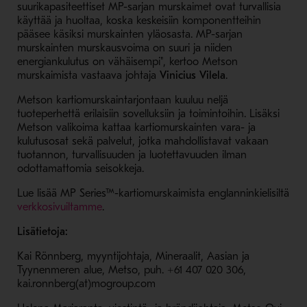
suurikapasiteettiset MP-sarjan murskaimet ovat turvallisia
käyttää ja
huoltaa, koska keskeisiin komponentteihin
pääsee käsiksi murskainten yläosasta. MP-sarjan
m
urskainten murskausvoima on suuri ja niiden
energiankulutus on vähäisempi", kertoo Metson
murskaimista vastaava johtaja
Vinicius Vilela
.
Metson kartiomurskaintarjontaan kuuluu neljä
tuoteperhettä erilaisiin sovelluksiin ja toimintoihin. Lisäksi
Metson valikoima kattaa kartiomurskainten vara- ja
kulutusosat sekä palvelut, jotka mahdollistavat vakaan
tuotannon, turvallisuuden ja luotettavuuden ilman
odottamattomia seisokkeja.
Lue lisää MP Series™-kartiomurskaimista englanninkielisiltä
- Avaa uudessa ikkunassa
verkkosivuiltamme
.
Lisätietoja:
Kai Rönnberg, myyntijohtaja, Mineraalit, Aasian ja
Tyynenmeren alue, Metso, puh. +61 407 020 306,
kai.ronnberg(at)mogroup.com