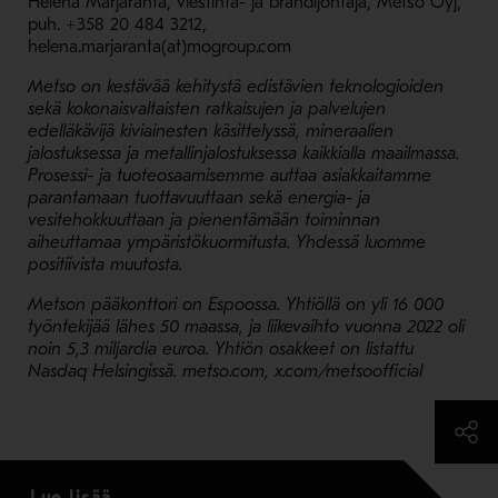
Helena Marjaranta, viestintä- ja brändijohtaja, Metso Oyj,
puh. +358 20 484 3212,
helena.marjaranta(at)mogroup.com
Metso on kestävää kehitystä edistävien teknologioiden
sekä kokonaisvaltaisten ratkaisujen ja palvelujen
edelläkävijä kiviainesten käsittelyssä, mineraalien
jalostuksessa ja metallinjalostuksessa kaikkialla maailmassa.
Prosessi- ja tuoteosaamisemme auttaa asiakkaitamme
parantamaan tuottavuuttaan sekä energia- ja
vesitehokkuuttaan ja pienentämään toiminnan
aiheuttamaa ympäristökuormitusta. Yhdessä luomme
positiivista muutosta.
Metson pääkonttori on Espoossa. Yhtiöllä on yli 16 000
työntekijää lähes 50 maassa, ja liikevaihto vuonna 2022 oli
noin 5,3 miljardia euroa. Yhtiön osakkeet on listattu
Nasdaq Helsingissä. metso.com, x.com/metsoofficial