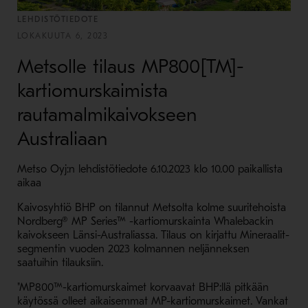
LEHDISTÖTIEDOTE
LOKAKUUTA 6, 2023
Metsolle tilaus MP800[TM]-
kartiomurskaimista
rautamalmikaivokseen
Australiaan
Metso Oyj:n lehdistötiedote 6.10.2023 klo 10.00 paikallista
aikaa
Kaivosyhtiö BHP on tilannut Metsolta kolme suuritehoista
Nordberg® MP Series™ -kartiomurskainta Whalebackin
kaivokseen Länsi-Australiassa. Tilaus on kirjattu Mineraalit-
segmentin vuoden 2023 kolmannen neljänneksen
saatuihin tilauksiin.
"MP800
™-kartiomurskaimet korvaavat BHP:llä pitkään
käytössä olleet aikaisemmat MP-kartiomurskaimet. Vankat