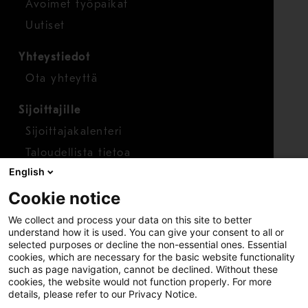
Avoimet työpaikat
Uutiset
Yhteystiedot
Ota yhteyttä
Sijoittajille
Sijoittajakalenteri
Taloudellista tietoa
English
Osakkeet
Cookie notice
Raportoi huolenaihe
We collect and process your data on this site to better
Whistleblower-työkalu
understand how it is used. You can give your consent to all or
selected purposes or decline the non-essential ones. Essential
cookies, which are necessary for the basic website functionality
such as page navigation, cannot be declined. Without these
cookies, the website would not function properly. For more
details, please refer to our Privacy Notice.