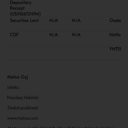
Depositary
Receipt
(US5926721094)
Securities Lent
N/A
N/A
Osake-om
CDF
N/A
N/A
Nettoarvo
YHTEENS
Metso Oyj
Jakelu:
Nasdaq Helsinki
Tiedotusvälineet
www.metso.com