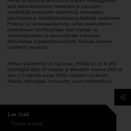
Metso on kestävää kehitystä edistävien teknologioiden
sekä kokonaisvaltaisten ratkaisujen ja palvelujen
edelläkävijä kiviainesten käsittelyssä, mineraalien
jalostuksessa ja metallinjalostuksessa kaikkialla maailmassa.
Prosessi- ja tuoteosaamisemme auttaa asiakkaitamme
parantamaan tuottavuuttaan sekä energia- ja
vesitehokkuuttaan ja pienentämään toiminnan
aiheuttamaa ympäristökuormitusta. Yhdessä luomme
positiivista muutosta.
Metson pääkonttori on Espoossa. Yhtiöllä on yli 16 000
työntekijää lähes 50 maassa, ja liikevaihto vuonna 2022 oli
noin 5,3 miljardia euroa. Yhtiön osakkeet on listattu
Nasdaq Helsingissä. metso.com, x.com/metsoofficial
Lue lisää
Tietoa meistä