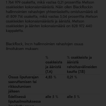
1 764 979 osaketta, mikä vastaa 0,21 prosenttia Metson
osakkeiden kokonaismäärästä. Näin ollen BlackRockin
hallinnoimien rahastojen yhteenlaskettu omistusmäärä oli
41 809 714 osaketta, mikä vastaa 5,04 prosenttia Metson
osakkeiden kokonaismäärästä ja äänistä. Metson
osakkeiden ja äänten kokonaismäärä on 828 972 440
kappaletta.
BlackRock, Inc:n hallinnoimien rahastojen osuus
ilmoituksen mukaan:
%
% osakkeista ja
Yh
osakkeista
äänistä
%
ja äänistä
rahoitusvälineiden
7.B
(7.A)
kautta (7.B)
Osuus liputusrajan
4,83 %
0,21 %
5,
saavuttamisen tai
rikkoutumisen
jälkeen
Edellisessä
alle 5 %
alle 5 %
al
liputusilmoituksessa