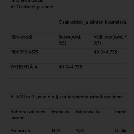
ilmoitettu osuus
A: Osakkeet ja äänet
Osakkeiden ja äänten lukumäärä, kp
ISIN-koodi
Suora
(AML
Välillinen
(AML 9:6 j
9:5)
9:7)
FI0009014575
40 044 735
YHTEENSÄ A
40 044 735
B: AML:n 9 luvun 6 a §:ssä tarkoitetut rahoitusvälineet
Rahoitusvälineen
Eräpäivä
Toteutusaika
Toimitus-
luonne
American
N/A
N/A
Osake-om