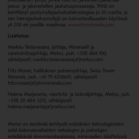
sveitsiläinen yritys, jonka visio on jatkuvasti parantaa
perus- ja jalometallien jauhatusprosesseja. Yhtiö on
kehittänyt pystymyllyjauhatusteknologiaa jo 50 vuotta, ja
sen hienojauhatusmyllyjä on kaivosteollisuuden käytössä
- Avaa uude
yli 200 eri puolilla maailmaa.
www.stmminerals.com
Lisätietoa:
Markku Teräsvasara, johtaja, Mineraalit ja
varatoimitusjohtaja, Metso, puh. +358 484 100,
sähköposti: markku.terasvasara(at)metso.com
Fritz Moser, hallituksen puheenjohtaja, Swiss Tower
Minerals, puh. +41 79 4206631, sähköposti:
fritz.moser(at)stmminerals.com
Helena Marjaranta, viestintä- ja brändijohtaja, Metso, puh.
+358 20 484 3212, sähköposti:
helena.marjaranta(at)metso.com
Metso on kestävää kehitystä edistävien teknologioiden
sekä kokonaisvaltaisten ratkaisujen ja palvelujen
edelläkävijä kivenmurskauksessa, mineraalien käsittelyssä