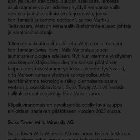
ajan palvellen kaivosteollisuuden asiakkaita. Jatkossa
asiakkaamme voivat edelleen hyötyä vertaansa vailla
olevasta jauhatusratkaisujen tarjoamasta, jonka
kehittämistä jatkamme edelleen”, sanoo Markku
Teräsvasara, Metson Mineraalit-liiketoiminta-alueen johtaja
ja varatoimitusjohtaja.
”Olemme vakuuttuneita siitä, että Metso on sitoutunut
kehittämään Swiss Tower Mills Mineralsia ja sen
jauhatusteknologiaa edelleen. Nyt, kun olemme yksityisten
osakkeenomistajakollegoidemme kanssa päättäneet
luopua omistuksestamme yhtiössä, olemme tyytyväisiä,
että Metson kanssa yhdessä kaivosteollisuudelle
kehittämämme teknologia säilyy olennaisena osana
Metson prosessikaavioita”, Swiss Tower Mills Mineralsin
hallituksen puheenjohtaja Fritz Moser sanoo.
Kilpailuviranomaisten hyväksyntää edellyttävä kauppa
arvioidaan saatavan päätökseen vuoden 2025 alussa.
Swiss Tower Mills Minerals AG
Swiss Tower Mills Minerals AG on innovatiivinen keskisuuri