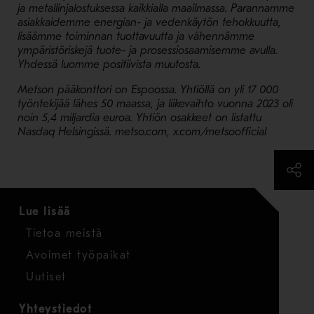
ja metallinjalostuksessa kaikkialla maailmassa. Parannamme
asiakkaidemme energian- ja vedenkäytön tehokkuutta,
lisäämme toiminnan tuottavuutta ja vähennämme
ympäristöriskejä tuote- ja prosessiosaamisemme avulla.
Yhdessä luomme positiivista muutosta.
Metson pääkonttori on Espoossa. Yhtiöllä on yli 17 000
työntekijää lähes 50 maassa, ja liikevaihto vuonna 2023 oli
noin 5,4 miljardia euroa. Yhtiön osakkeet on listattu
Nasdaq Helsingissä. metso.com, x.com/metsoofficial
Lue lisää
Tietoa meistä
Avoimet työpaikat
Uutiset
Yhteystiedot