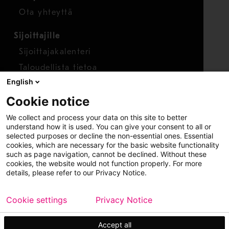
Ota yhteyttä
Sijoittajille
Sijoittajakalenteri
Taloudellista tietoa
English
Osakkeet
Cookie notice
Raportoi huolenaihe
We collect and process your data on this site to better
Whistleblower-työkalu
understand how it is used. You can give your consent to all or
selected purposes or decline the non-essential ones. Essential
cookies, which are necessary for the basic website functionality
such as page navigation, cannot be declined. Without these
cookies, the website would not function properly. For more
details, please refer to our Privacy Notice.
Cookie settings
Privacy Notice
Copyright © 2026 Metso
Sivukartta
Käyttöehdot
Tietosuoja
Tavaramerkit
Accept all