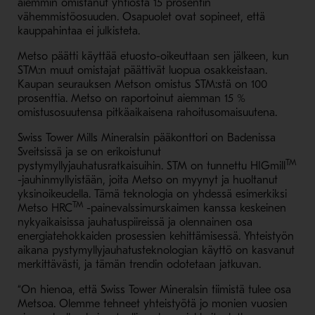
aiemmin omistanut yhtiöstä 15 prosentin
vähemmistöosuuden. Osapuolet ovat sopineet, että
kauppahintaa ei julkisteta.
Metso päätti käyttää etuosto-oikeuttaan sen jälkeen, kun
STM:n muut omistajat päättivät luopua osakkeistaan.
Kaupan seurauksen Metson omistus STM:stä on 100
prosenttia. Metso on raportoinut aiemman 15 %
omistusosuutensa pitkäaikaisena rahoitusomaisuutena.
Swiss Tower Mills Mineralsin pääkonttori on Badenissa
Sveitsissä ja se on erikoistunut
TM
pystymyllyjauhatusratkaisuihin. STM on tunnettu HIGmill
-jauhinmyllyistään, joita Metso on myynyt ja huoltanut
yksinoikeudella. Tämä teknologia on yhdessä esimerkiksi
TM
Metso HRC
-painevalssimurskaimen kanssa keskeinen
nykyaikaisissa jauhatuspiireissä ja olennainen osa
energiatehokkaiden prosessien kehittämisessä. Yhteistyön
aikana pystymyllyjauhatusteknologian käyttö on kasvanut
merkittävästi, ja tämän trendin odotetaan jatkuvan.
“On hienoa, että Swiss Tower Mineralsin tiimistä tulee osa
Metsoa. Olemme tehneet yhteistyötä jo monien vuosien