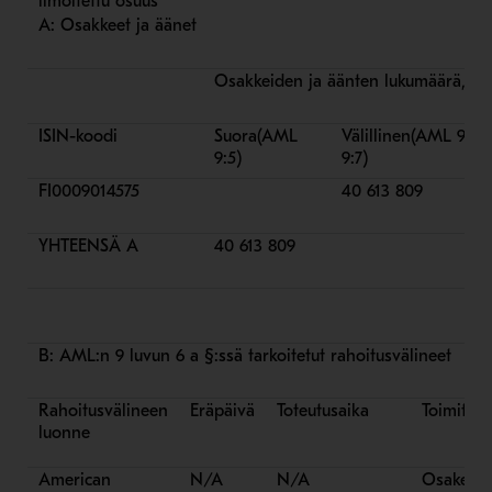
ilmoitettu osuus
A: Osakkeet ja äänet
Osakkeiden ja äänten lukumäärä, kp
ISIN-koodi
Suora
(AML
Välillinen
(AML 9:6 j
9:5)
9:7)
FI0009014575
40 613 809
YHTEENSÄ A
40 613 809
B: AML:n 9 luvun 6 a §:ssä tarkoitetut rahoitusvälineet
Rahoitusvälineen
Eräpäivä
Toteutusaika
Toimitus-
luonne
American
N/A
N/A
Osake-om