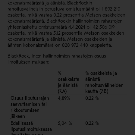
kokonaismäärästä ja äänistä. BlackRockin
rahoitusvälineisiin perustuva omistusmäärä oli 1 892 210
osaketta, mikä vastaa 0,22 prosenttia Metson osakkeiden
kokonaismäärästä. BlackRockin hallinnoimien rahastojen
yhteenlaskettu omistusmäärä 4.4.2024 oli 42 506 019
osaketta, mikä vastaa 5,12 prosenttia Metson osakkeiden
kokonaismäärästä ja äänistä. Metson osakkeiden ja
äänten kokonaismäärä on 828 972 440 kappaletta.
BlackRock, Inc:n hallinnoimien rahastojen osuus
ilmoituksen mukaan:
%
% osakkeista ja
Yh
osakkeista
äänistä
%
ja äänistä
rahoitusvälineiden
7.B
(7.A)
kautta (7.B)
Osuus liputusrajan
4,89%
0,22 %
5,
saavuttamisen tai
rikkoutumisen
jälkeen
Edellisessä
5,04 %
0,22 %
5,
liputusilmoituksessa