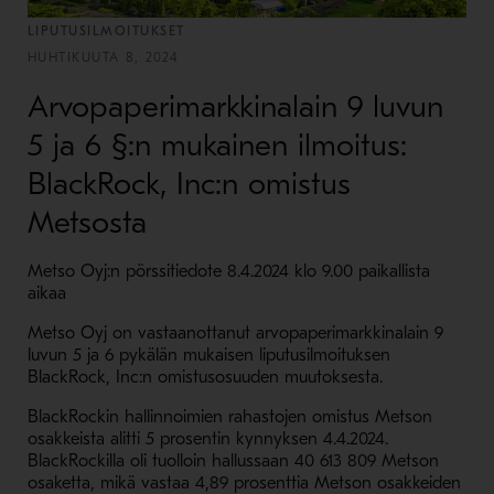
LIPUTUSILMOITUKSET
HUHTIKUUTA 8, 2024
Arvopaperimarkkinalain 9 luvun
5 ja 6 §:n mukainen ilmoitus:
BlackRock, Inc:n omistus
Metsosta
Metso Oyj:n pörssitiedote 8.4.2024 klo 9.00 paikallista
aikaa
Metso Oyj on vastaanottanut arvopaperimarkkinalain 9
luvun 5 ja 6 pykälän mukaisen liputusilmoituksen
BlackRock, Inc:n omistusosuuden muutoksesta.
BlackRockin hallinnoimien rahastojen omistus Metson
osakkeista alitti 5 prosentin kynnyksen 4.4.2024.
BlackRockilla oli tuolloin hallussaan 40 613 809 Metson
osaketta, mikä vastaa 4,89 prosenttia Metson osakkeiden