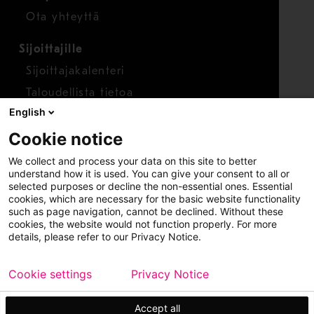
Ota yhteyttä
Sijoittajille
Sijoittajakalenteri
Taloudellista tietoa
English
Osakkeet
Cookie notice
Raportoi huolenaihe
We collect and process your data on this site to better
Whistleblower-työkalu
understand how it is used. You can give your consent to all or
selected purposes or decline the non-essential ones. Essential
cookies, which are necessary for the basic website functionality
such as page navigation, cannot be declined. Without these
cookies, the website would not function properly. For more
details, please refer to our Privacy Notice.
Cookie settings
Privacy Notice
Copyright © 2026 Metso
Sivukartta
Käyttöehdot
Tietosuoja
Tavaramerkit
Accept all