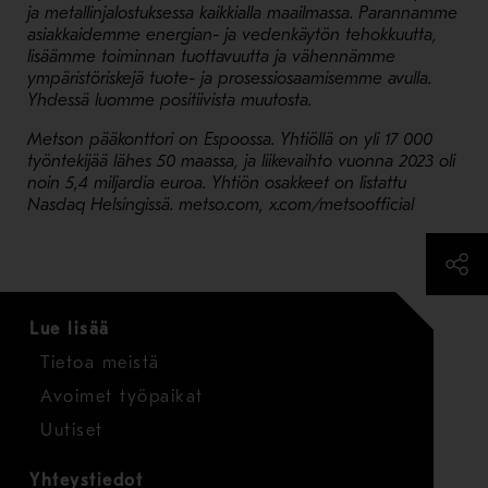
ja metallinjalostuksessa kaikkialla maailmassa. Parannamme
asiakkaidemme energian- ja vedenkäytön tehokkuutta,
lisäämme toiminnan tuottavuutta ja vähennämme
ympäristöriskejä tuote- ja prosessiosaamisemme avulla.
Yhdessä luomme positiivista muutosta.
Metson pääkonttori on Espoossa. Yhtiöllä on yli 17 000
työntekijää lähes 50 maassa, ja liikevaihto vuonna 2023 oli
noin 5,4 miljardia euroa. Yhtiön osakkeet on listattu
Nasdaq Helsingissä. metso.com, x.com/metsoofficial
Lue lisää
Tietoa meistä
Avoimet työpaikat
Uutiset
Yhteystiedot