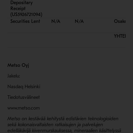
Depositary
Receipt
(US5926721094)
Securities Lent
N/A
N/A
Osake-om
YHTEENS
Metso Oyj
Jakelu:
Nasdaq Helsinki
Tiedotusvälineet
www.metso.com
Metso on kestävää kehitystä edistävien teknologioiden
sekä kokonaisvaltaisten ratkaisujen ja palvelujen
edelläkävijä kivenmurskauksessa, mineraalien käsittelyssä