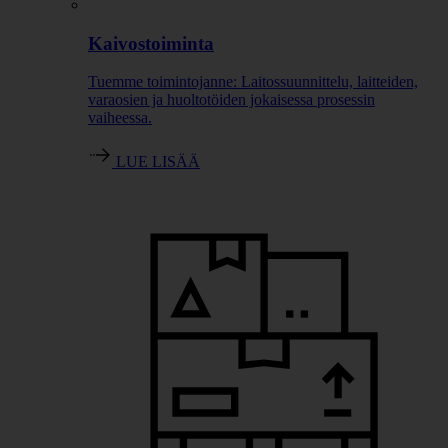
Kaivostoiminta
Tuemme toimintojanne: Laitossuunnittelu, laitteiden,
varaosien ja huoltotöiden jokaisessa prosessin
vaiheessa.
LUE LISÄÄ