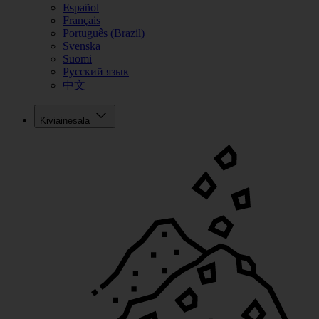
Español
Français
Português (Brazil)
Svenska
Suomi
Русский язык
中文
Kiviainesala