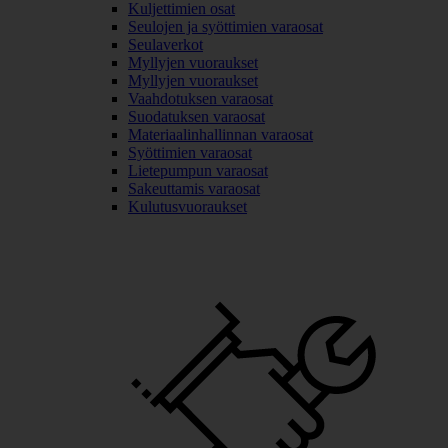
Kuljettimien osat
Seulojen ja syöttimien varaosat
Seulaverkot
Myllyjen vuoraukset
Myllyjen vuoraukset
Vaahdotuksen varaosat
Suodatuksen varaosat
Materiaalinhallinnan varaosat
Syöttimien varaosat
Lietepumpun varaosat
Sakeuttamis varaosat
Kulutusvuoraukset