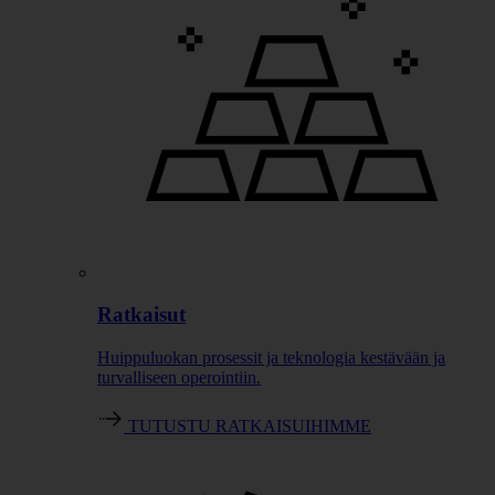
Ratkaisut
Huippuluokan prosessit ja teknologia kestävään ja
turvalliseen operointiin.
TUTUSTU RATKAISUIHIMME