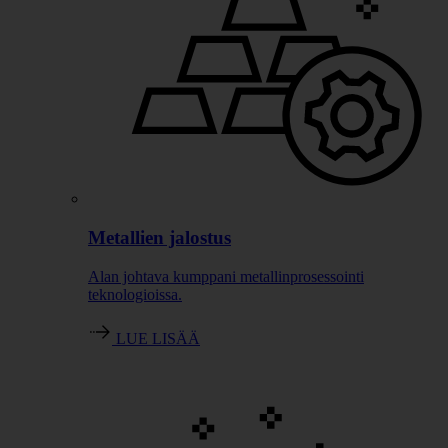
Metallien jalostus
Alan johtava kumppani metallinprosessointi
teknologioissa.
LUE LISÄÄ