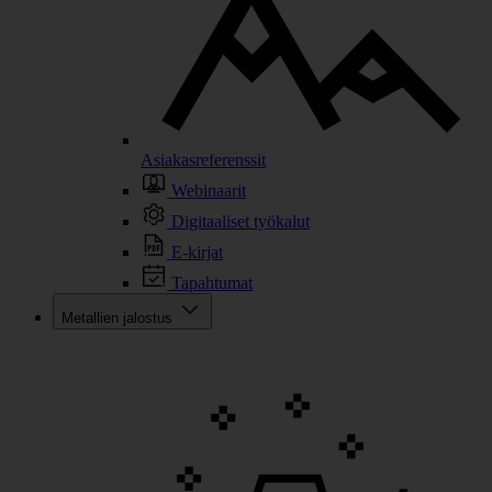
Asiakasreferenssit
Webinaarit
Digitaaliset työkalut
E-kirjat
Tapahtumat
Metallien jalostus