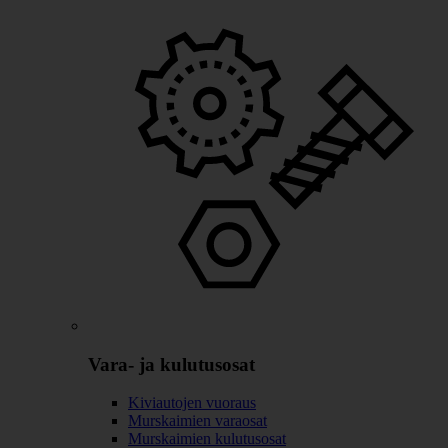
Vara- ja kulutusosat
Kiviautojen vuoraus
Murskaimien varaosat
Murskaimien kulutusosat