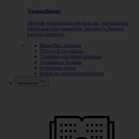
Vastuullisuus
Metsoille vastuullisuus tarkoittaa sitä, että toimimme
tehokkaasti sekä ympäristön, talouden ja ihmisten
kannalta kestävästi.
Metso Plus -tarjoama
Terveys & turvallisuus
Ympäristöystävällistä toimintaa
Vastuullinen hankinta
Sosiaalinen vastuu
Etiikka ja vaatimustenmukaisuus
Uutishuone