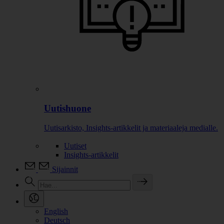
Uutishuone
Uutisarkisto, Insights-artikkelit ja materiaaleja medialle.
Uutiset
Insights-artikkelit
Sijainnit
English
Deutsch