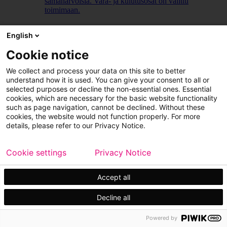
samanarvoisia. Vara- ja kulutusosat on valittu
toimimaan.
LUE LISÄÄ
English
Cookie notice
We collect and process your data on this site to better
understand how it is used. You can give your consent to all or
selected purposes or decline the non-essential ones. Essential
cookies, which are necessary for the basic website functionality
such as page navigation, cannot be declined. Without these
cookies, the website would not function properly. For more
details, please refer to our Privacy Notice.
Cookie settings
Privacy Notice
Accept all
Decline all
Powered by