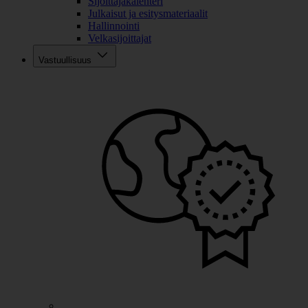
Sijoittajakalenteri
Julkaisut ja esitysmateriaalit
Hallinnointi
Velkasijoittajat
Vastuullisuus