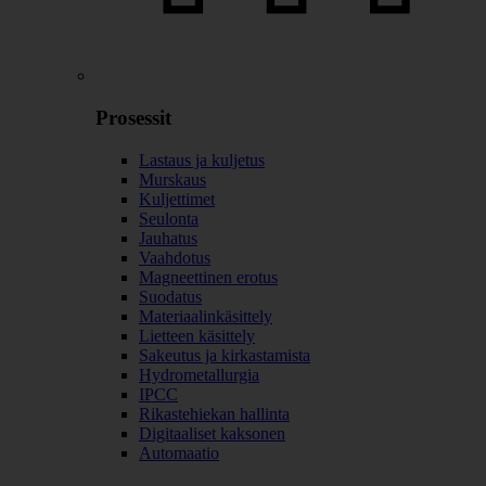
Prosessit
Lastaus ja kuljetus
Murskaus
Kuljettimet
Seulonta
Jauhatus
Vaahdotus
Magneettinen erotus
Suodatus
Materiaalinkäsittely
Lietteen käsittely
Sakeutus ja kirkastamista
Hydrometallurgia
IPCC
Rikastehiekan hallinta
Digitaaliset kaksonen
Automaatio