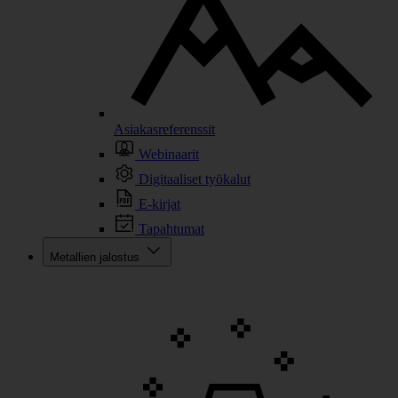
Asiakasreferenssit
Webinaarit
Digitaaliset työkalut
E-kirjat
Tapahtumat
Metallien jalostus