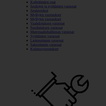
Kuljettimien osat
Seulojen ja syöttimien varaosat
Seulaverkot
Myllyjen vuoraukset
Myllyjen vuoraukset
Vaahdotuksen varaosat
Suodatuksen varaosat
Materiaalinhallinnan varaosat
Syöttimien varaosat
Lietepumpun varaosat
Sakeuttamis varaosat
Kulutusvuoraukset