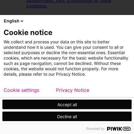
samanarvoisia. Vara- ja kulutusosat on valittu
toimimaan.
LUE LISÄÄ
English
Cookie notice
We collect and process your data on this site to better
understand how it is used. You can give your consent to all or
selected purposes or decline the non-essential ones. Essential
cookies, which are necessary for the basic website functionality
such as page navigation, cannot be declined. Without these
cookies, the website would not function properly. For more
details, please refer to our Privacy Notice.
Cookie settings
Privacy Notice
Accept all
Decline all
Powered by