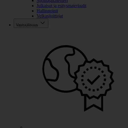
Sijoittajakalenteri
Julkaisut ja esitysmateriaalit
Hallinnointi
Velkasijoittajat
Vastuullisuus