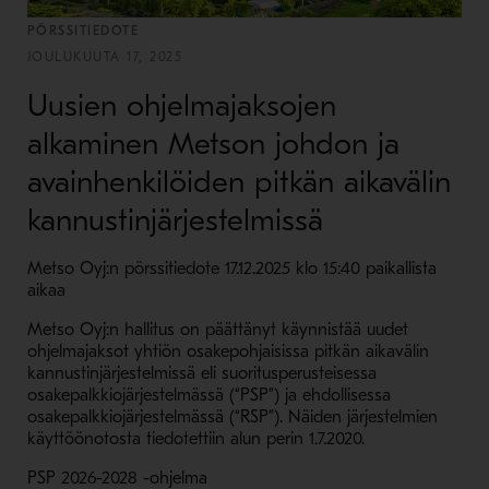
PÖRSSITIEDOTE
JOULUKUUTA 17, 2025
Uusien ohjelmajaksojen
alkaminen Metson johdon ja
avainhenkilöiden pitkän aikavälin
kannustinjärjestelmissä
Metso Oyj:n pörssitiedote 17.12.2025 klo 15:40 paikallista
aikaa
Metso Oyj:n hallitus on päättänyt käynnistää uudet
ohjelmajaksot yhtiön osakepohjaisissa pitkän aikavälin
kannustinjärjestelmissä eli suoritusperusteisessa
osakepalkkiojärjestelmässä (“PSP”) ja ehdollisessa
osakepalkkiojärjestelmässä (“RSP”). Näiden järjestelmien
käyttöönotosta tiedotettiin alun perin 1.7.2020.
PSP 2026-2028 -ohjelma