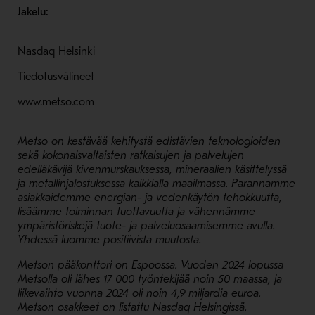
Jakelu:
Nasdaq Helsinki
Tiedotusvälineet
www.metso.com
Metso on kestävää kehitystä edistävien teknologioiden
sekä kokonaisvaltaisten ratkaisujen ja palvelujen
edelläkävijä kivenmurskauksessa, mineraalien käsittelyssä
ja metallinjalostuksessa kaikkialla maailmassa. Parannamme
asiakkaidemme energian- ja vedenkäytön tehokkuutta,
lisäämme toiminnan tuottavuutta ja vähennämme
ympäristöriskejä tuote- ja palveluosaamisemme avulla.
Yhdessä luomme positiivista muutosta.
Metson pääkonttori on Espoossa. Vuoden 2024 lopussa
Metsolla oli lähes 17 000 työntekijää noin 50 maassa, ja
liikevaihto vuonna 2024 oli noin 4,9 miljardia euroa.
Metson osakkeet on listattu Nasdaq Helsingissä.