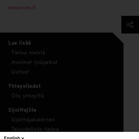
- Avaa uudessa ikkunassa
metso.com/fi
Lue lisää
Tietoa meistä
Avoimet työpaikat
Uutiset
Yhteystiedot
Ota yhteyttä
Sijoittajille
Sijoittajakalenteri
Taloudellista tietoa
English