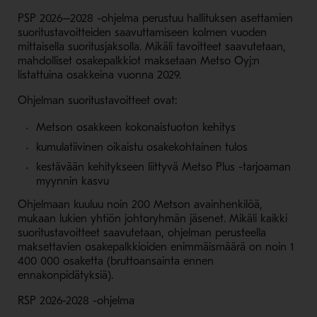
PSP 2026–2028 -ohjelma perustuu hallituksen asettamien
suoritustavoitteiden saavuttamiseen kolmen vuoden
mittaisella suoritusjaksolla. Mikäli tavoitteet saavutetaan,
mahdolliset osakepalkkiot maksetaan Metso Oyj:n
listattuina osakkeina vuonna 2029.
Ohjelman suoritustavoitteet ovat:
Metson osakkeen kokonaistuoton kehitys
kumulatiivinen oikaistu osakekohtainen tulos
kestävään kehitykseen liittyvä Metso Plus -tarjoaman
myynnin kasvu
Ohjelmaan kuuluu noin 200 Metson avainhenkilöä,
mukaan lukien yhtiön johtoryhmän jäsenet. Mikäli kaikki
suoritustavoitteet saavutetaan, ohjelman perusteella
maksettavien osakepalkkioiden enimmäismäärä on noin 1
400 000 osaketta (bruttoansainta ennen
ennakonpidätyksiä).
RSP 2026-2028 -ohjelma