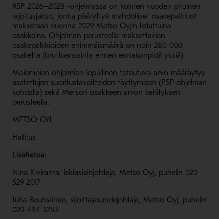
RSP 2026–2028 -ohjelmassa on kolmen vuoden pituinen
rajoitusjakso, jonka päätyttyä mahdolliset osakepalkkiot
maksetaan vuonna 2029 Metso Oyj:n listattuina
osakkeina. Ohjelman perusteella maksettavien
osakepalkkioiden enimmäismäärä on noin 280 000
osaketta (bruttoansainta ennen ennakonpidätyksiä).
Molempien ohjelmien lopullinen toteutuva arvo määräytyy
asetettujen suoritustavoitteiden täyttymisen (PSP-ohjelman
kohdalla) sekä Metson osakkeen arvon kehityksen
perusteella.
METSO OYJ
Hallitus
Lisätietoa:
Nina Kiviranta, lakiasiainjohtaja, Metso Oyj, puhelin 020
529 2017
Juha Rouhiainen, sijoittajasuhdejohtaja, Metso Oyj, puhelin
020 484 3253