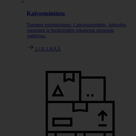
Kaivostoiminta
Tuemme toimintojanne: Laitossuunnittelu, laitteiden,
varaosien ja huoltotöiden jokaisessa prosessin
vaiheessa.
LUE LISÄÄ