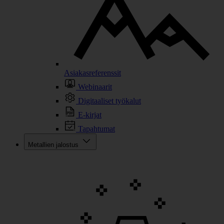
Asiakasreferenssit
Webinaarit
Digitaaliset työkalut
E-kirjat
Tapahtumat
Metallien jalostus