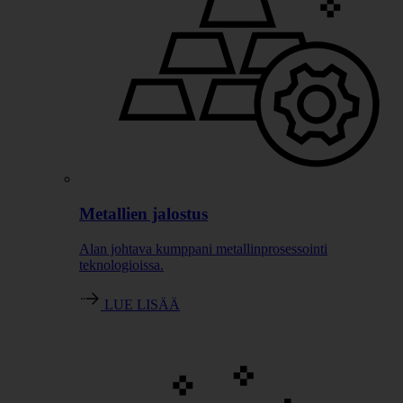
Metallien jalostus
Alan johtava kumppani metallinprosessointi
teknologioissa.
LUE LISÄÄ