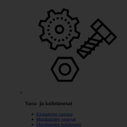
Vara- ja kulutusosat
Kiviautojen vuoraus
Murskaimien varaosat
Murskaimien kulutusosat