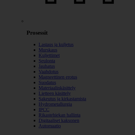
Prosessit
Lastaus ja kuljetus
Murskaus
Kuljettimet
Seulonta
Jauhatus
Vaahdotus
Magneettinen erotus
Suodatus
Materiaalinkäsittely
Lietteen käsittely
Sakeutus ja kirkastamista
Hydrometallurgia
IPCC
Rikastehiekan hallinta
Digitaaliset kaksonen
Automaatio