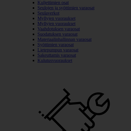
Kuljettimien osat
Seulojen ja syöttimien varaosat
Seulaverkot
Myllyjen vuoraukset
Myllyjen vuoraukset
Vaahdotuksen varaosat
Suodatuksen varaosat
Materiaalinhallinnan varaosat
Syöttimien varaosat
Lietepumpun varaosat
Sakeuttamis varaosat
Kulutusvuoraukset