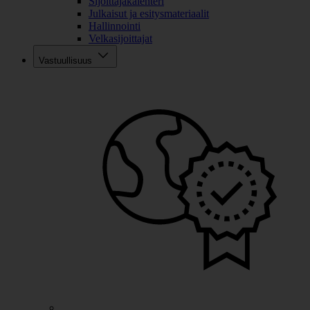
Sijoittajakalenteri
Julkaisut ja esitysmateriaalit
Hallinnointi
Velkasijoittajat
Vastuullisuus