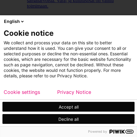
samanarvoisia. Vara- ja kulutusosat on valittu
toimimaan.
LUE LISÄÄ
English
Cookie notice
We collect and process your data on this site to better
understand how it is used. You can give your consent to all or
selected purposes or decline the non-essential ones. Essential
cookies, which are necessary for the basic website functionality
such as page navigation, cannot be declined. Without these
cookies, the website would not function properly. For more
details, please refer to our Privacy Notice.
Cookie settings
Privacy Notice
Accept all
Decline all
Powered by