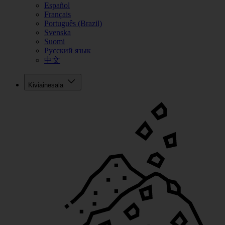
Español
Français
Português (Brazil)
Svenska
Suomi
Русский язык
中文
Kiviainesala