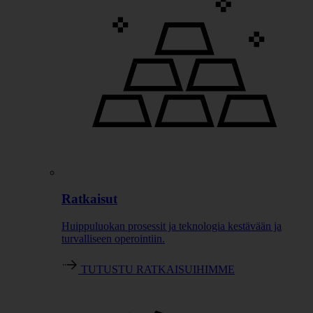
Ratkaisut
Huippuluokan prosessit ja teknologia kestävään ja
turvalliseen operointiin.
TUTUSTU RATKAISUIHIMME