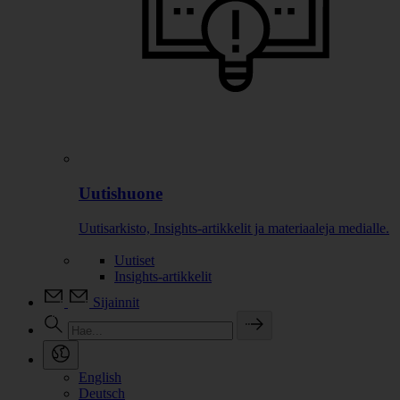
Uutishuone
Uutisarkisto, Insights-artikkelit ja materiaaleja medialle.
Uutiset
Insights-artikkelit
Sijainnit
English
Deutsch