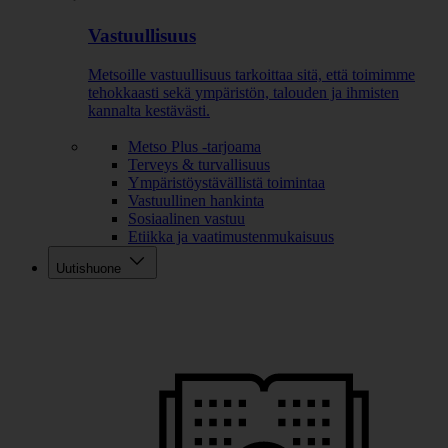
Vastuullisuus
Metsoille vastuullisuus tarkoittaa sitä, että toimimme
tehokkaasti sekä ympäristön, talouden ja ihmisten
kannalta kestävästi.
Metso Plus -tarjoama
Terveys & turvallisuus
Ympäristöystävällistä toimintaa
Vastuullinen hankinta
Sosiaalinen vastuu
Etiikka ja vaatimustenmukaisuus
Uutishuone