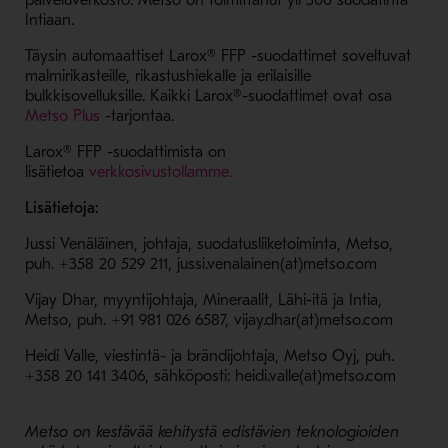
palveluverkosto. Metso on toimittanut yli 300 suodatinta
Intiaan.
Täysin automaattiset Larox® FFP -suodattimet soveltuvat
malmirikasteille, rikastushiekalle ja erilaisille
bulkkisovelluksille. Kaikki Larox®-suodattimet ovat osa
- Avaa uudessa ikkunassa
Metso Plus
-tarjontaa.
Larox® FFP -suodattimista on
- Avaa uudessa ikkunassa
lisätietoa
verkkosivustollamme.
Lisätietoja:
Jussi Venäläinen, johtaja, suodatusliiketoiminta, Metso,
puh. +358 20 529 211, jussi.venalainen(at)metso.com
Vijay Dhar, myyntijohtaja, Mineraalit, Lähi-itä ja Intia,
Metso, puh.
+91 981 026 6587, vijay.dhar(at)metso.com
Heidi Valle, viestintä- ja brändijohtaja, Metso Oyj, puh.
+358 20 141 3406, sähköposti: heidi.valle(at)metso.com
Metso on kestävää kehitystä edistävien teknologioiden