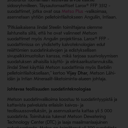
sitoutunut tuottamaan kestävää arvoa kaikille
sidosryhmilleen. Täysautomaattiset
Larox®
FFP 3512 -
- Avaa uudessa ikkuna
suodattimet, jotka ovat osa
Metso Plus
-valikoimaa,
asennetaan yhtiön pelletointilaitokseen Anguliin, Intiaan.
"Pitkäaikaisena Jindal Steelin toimittajana olemme
ilahtuneita siitä, että he ovat valinneet Metson
suodattimet myös Angulin projektiinsa. Larox® FFP -
suodattimissa on yhdistetty kalvoteknologian edut
reiättömien suodatinkalvojen ja edistyksellisen
sivupalkkimuotoilun kanssa, mikä tarjoaa suurivolyymisen
suodatuksen alhaisilla käyttö- ja elinkaarikustannuksilla.
Jindal Steel käyttää Metson suodattimia myös Barbilin
pelletointilaitoksellaan," kertoo
Vijay Dhar,
Metson Lähi-
idän ja Intian Mineraalit-liiketoiminta-alueen johtaja.
Johtavaa teollisuuden suodatinteknologiaa
Metson suodatinvalikoima koostuu 16 suodatintyypistä ja
kattavista palveluista erilaisiin kaivos- ja
teollisuussovelluksiin, ja asennuskanta kattaa yli 5 000
suodatinta. Toimituksia tukevat Metson Dewatering
Technology Center (DTC) ja laaja maailmanlaajuinen