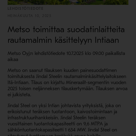
LEHDISTÖTIEDOTE
HEINÄKUUTA 10, 2025
Metso toimittaa suodatinlaitteita
rautamalmin käsittelyyn Intiaan
Metso Oyj:n lehdistötiedote 10.7.2025 klo 09.00 paikallista
aikaa
Metso on saanut tilauksen kuuden
painesuodattimen
toimituksesta Jindal Steelin rautamalminkäsittelylaitokseen
Itä-Intiaan. Tilaus on kirjattu Mineraalit-segmentin vuoden
2025 toisen neljänneksen tilauskertymään. Tilauksen arvoa
ei julkisteta.
Jindal Steel on yksi Intian johtavista yrityksistä, joka on
erikoistunut teräksen tuotantoon, kaivostoimintaan ja
infrastruktuurihankkeisiin. Jindal Steelin teräksen
vuosittainen tuotantokapasiteetti on 9,6 MTPA ja
sähköntuotantokapasiteetti 1 634 MW. Jindal Steel on