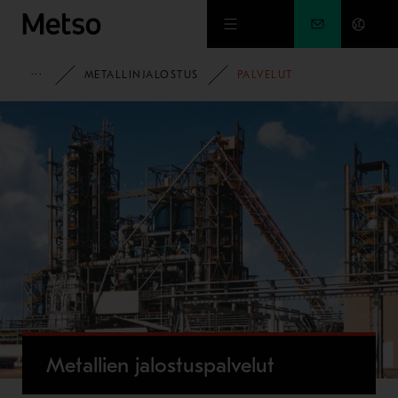
Siirry pääsisältöön
METSO
METALLINJALOSTUS
PALVELUT
Metallien jalostuspalvelut