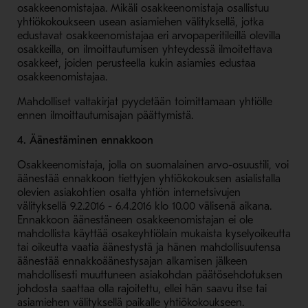
osakkeenomistajaa. Mikäli osakkeenomistaja osallistuu
yhtiökokoukseen usean asiamiehen välityksellä, jotka
edustavat osakkeenomistajaa eri arvopaperitileillä olevilla
osakkeilla, on ilmoittautumisen yhteydessä ilmoitettava
osakkeet, joiden perusteella kukin asiamies edustaa
osakkeenomistajaa.
Mahdolliset valtakirjat pyydetään toimittamaan yhtiölle
ennen ilmoittautumisajan päättymistä.
4. Äänestäminen ennakkoon
Osakkeenomistaja, jolla on suomalainen arvo-osuustili, voi
äänestää ennakkoon tiettyjen yhtiökokouksen asialistalla
olevien asiakohtien osalta yhtiön internetsivujen
välityksellä 9.2.2016 - 6.4.2016 klo 10.00 välisenä aikana.
Ennakkoon äänestäneen osakkeenomistajan ei ole
mahdollista käyttää osakeyhtiölain mukaista kyselyoikeutta
tai oikeutta vaatia äänestystä ja hänen mahdollisuutensa
äänestää ennakkoäänestysajan alkamisen jälkeen
mahdollisesti muuttuneen asiakohdan päätösehdotuksen
johdosta saattaa olla rajoitettu, ellei hän saavu itse tai
asiamiehen välityksellä paikalle yhtiökokoukseen.