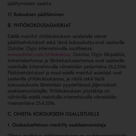
päättymiseen saakka.
17. Kokouksen päättäminen
B. YHTIÖKOKOUSASIAKIRJAT
Edellä mainitut yhtiökokouksen asialistalla olevat
päätösehdotukset sekä tämä kokouskutsu ovat saatavilla
Outotec Oyj:n internetsivuilla osoitteessa
- Avaa uudessa ikkunassa
www.outotec.com/yhtiokokous
. Outotec Oyj:n tilinpäätös,
toimintakertomus ja tilintarkastuskertomus ovat saatavilla
mainituilla internetsivuilla viimeistään perjantaina 26.2.2016.
Päätösehdotukset ja muut edellä mainitut asiakirjat ovat
saatavilla yhtiökokouksessa, ja niistä sekä tästä
kokouskutsusta lähetetään pyydettäessä jäljennökset
osakkeenomistajille. Yhtiökokouksen pöytäkirja on
nähtävillä edellä mainituilla internetsivuilla viimeistään
maanantaina 25.4.2016.
C. OHJEITA KOKOUKSEEN OSALLISTUJILLE
1. Osakasluetteloon merkitty osakkeenomistaja