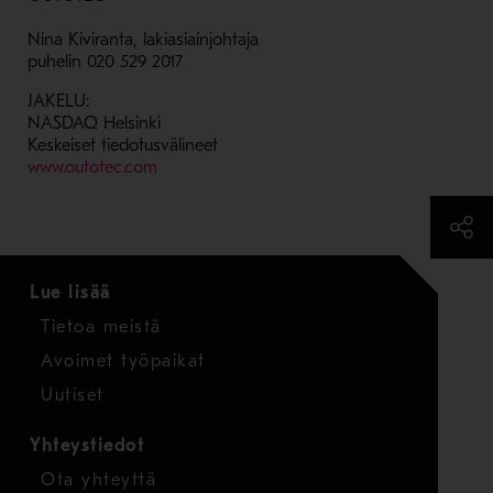
Nina Kiviranta, lakiasiainjohtaja
puhelin 020 529 2017
JAKELU:
NASDAQ Helsinki
Keskeiset tiedotusvälineet
- Avaa uudessa ikkunassa
www.outotec.com
Lue lisää
Tietoa meistä
Avoimet työpaikat
Uutiset
Yhteystiedot
Ota yhteyttä