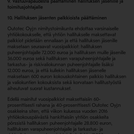
9. Vastuuvapaudesta päättäminen hallituksen jäsenille ja
toimitusjohtajalle
10. Hallituksen jäsenten palkkioista päättäminen
Outotec Oyj:n nimitystoimikunta ehdottaa varsinaiselle
yhtiökokoukselle, että yhtiön hallitukselle maksettavat
palkkiot pidetään ennallaan ja että hallituksen jäsenille
maksetaan seuraavat vuosipalkkiot: hallituksen
puheenjohtajalle 72.000 euroa ja hallituksen muille jäsenille
36.000 euroa sekä hallituksen varapuheenjohtajalle ja
tarkastus- ja riskivaliokunnan puheenjohtajalle lisäksi
12.000 euroa, ja että kullekin hallituksen jäsenelle
maksetaan 600 euron kokouskohtainen palkkio hallituksen
ja valiokuntien kokouksista sekä korvataan hallitustyöstä
aiheutuvat suorat kustannukset.
Edellä mainitut vuosipalkkiot maksettaisiin 60-
prosenttisesti rahana ja 40-prosenttisesti Outotec Oyj:n
osakkeina siten, että viikon kuluessa vuoden 2016
yhtiökokouspäivästä hankittaisiin yhtiön osakkeita
pörssistä hallituksen puheenjohtajalle 28.800 euron,
hallituksen varapuheenjohtajalle ja tarkastus- ja