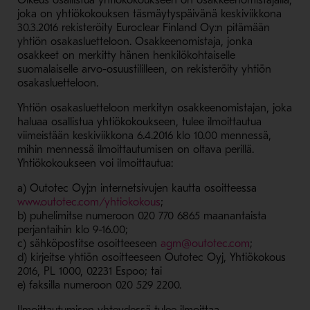
Oikeus osallistua yhtiökokoukseen on osakkeenomistajalla,
joka on yhtiökokouksen täsmäytyspäivänä keskiviikkona
30.3.2016 rekisteröity Euroclear Finland Oy:n pitämään
yhtiön osakasluetteloon. Osakkeenomistaja, jonka
osakkeet on merkitty hänen henkilökohtaiselle
suomalaiselle arvo-osuustililleen, on rekisteröity yhtiön
osakasluetteloon.
Yhtiön osakasluetteloon merkityn osakkeenomistajan, joka
haluaa osallistua yhtiökokoukseen, tulee ilmoittautua
viimeistään keskiviikkona 6.4.2016 klo 10.00 mennessä,
mihin mennessä ilmoittautumisen on oltava perillä.
Yhtiökokoukseen voi ilmoittautua:
a) Outotec Oyj:n internetsivujen kautta osoitteessa
- Avaa uudessa ikkunassa
www.outotec.com/yhtiokokous
;
b) puhelimitse numeroon 020 770 6865 maanantaista
perjantaihin klo 9-16.00;
- Avaa uudes
c) sähköpostitse osoitteeseen
agm@outotec.com
;
d) kirjeitse yhtiön osoitteeseen Outotec Oyj, Yhtiökokous
2016, PL 1000, 02231 Espoo; tai
e) faksilla numeroon 020 529 2200.