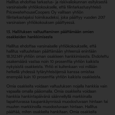
Hallitus ehdottaa tarkastus- ja riskivaliokunnan esityksestä
varsinaiselle yhtiökokoukselle, että tilintarkastusyhteisö
PricewaterhouseCoopers Oy valitaan yhtiön
tilintarkastajaksi toimikaudeksi, joka päättyy vuoden 2017
varsinaisen yhtiökokouksen päättyessä.
15. Hallituksen valtuuttaminen päättämään omien
osakkeiden hankkimisesta
Hallitus ehdottaa varsinaiselle yhtiökokoukselle, että
hallitus valtuutetaan päättämään yhteensä enintään
18.312.149 yhtiön oman osakkeen hankkimisesta. Ehdotettu
osakemäärä vastaa noin 10 prosenttia yhtiön kaikista
nykyisistä osakkeista. Yhtiö ei kuitenkaan voi millään
hetkellä yhdessä tytäryhteisöjensä kanssa omistaa
enempää kuin 10 prosenttia yhtiön kaikista osakkeista.
Omia osakkeita voidaan valtuutuksen nojalla hankkia vain
vapaalla omalla pääomalla. Omia osakkeita voidaan
hankkia hankintapäivänä säännellyllä markkinalla
tapahtuvassa kaupankäynnissä muodostuvaan hintaan tai
muuten markkinoilla muodostuvaan hintaan. Hallitus
päättää, miten osakkeita hankitaan. Omia osakkeita