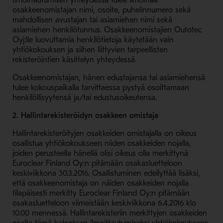
Ilmoittautumisen yhteydessä tulee ilmoittaa
osakkeenomistajan nimi, osoite, puhelinnumero sekä
mahdollisen avustajan tai asiamiehen nimi sekä
asiamiehen henkilötunnus. Osakkeenomistajien Outotec
Oyj:lle luovuttamia henkilötietoja käytetään vain
yhtiökokouksen ja siihen liittyvien tarpeellisten
rekisteröintien käsittelyn yhteydessä.
Osakkeenomistajan, hänen edustajansa tai asiamiehensä
tulee kokouspaikalla tarvittaessa pystyä osoittamaan
henkilöllisyytensä ja/tai edustusoikeutensa.
2. Hallintarekisteröidyn osakkeen omistaja
Hallintarekisteröityjen osakkeiden omistajalla on oikeus
osallistua yhtiökokoukseen niiden osakkeiden nojalla,
joiden perusteella hänellä olisi oikeus olla merkittynä
Euroclear Finland Oy:n pitämään osakasluetteloon
keskiviikkona 30.3.2016. Osallistuminen edellyttää lisäksi,
että osakkeenomistaja on näiden osakkeiden nojalla
tilapäisesti merkitty Euroclear Finland Oy:n pitämään
osakasluetteloon viimeistään keskiviikkona 6.4.2016 klo
10.00 mennessä. Hallintarekisteriin merkittyjen osakkeiden