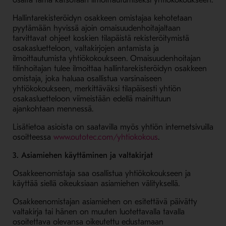
osalta tämä katsotaan ilmoittautumiseksi yhtiökokoukseen.
Hallintarekisteröidyn osakkeen omistajaa kehotetaan
pyytämään hyvissä ajoin omaisuudenhoitajaltaan
tarvittavat ohjeet koskien tilapäistä rekisteröitymistä
osakasluetteloon, valtakirjojen antamista ja
ilmoittautumista yhtiökokoukseen. Omaisuudenhoitajan
tilinhoitajan tulee ilmoittaa hallintarekisteröidyn osakkeen
omistaja, joka haluaa osallistua varsinaiseen
yhtiökokoukseen, merkittäväksi tilapäisesti yhtiön
osakasluetteloon viimeistään edellä mainittuun
ajankohtaan mennessä.
Lisätietoa asioista on saatavilla myös yhtiön internetsivuilla
- Avaa uudessa ikk
osoitteessa
www.outotec.com/yhtiokokous
.
3. Asiamiehen käyttäminen ja valtakirjat
Osakkeenomistaja saa osallistua yhtiökokoukseen ja
käyttää siellä oikeuksiaan asiamiehen välityksellä.
Osakkeenomistajan asiamiehen on esitettävä päivätty
valtakirja tai hänen on muuten luotettavalla tavalla
osoitettava olevansa oikeutettu edustamaan