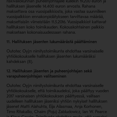
riskivaliokunnan puheenjohtajalle kullekin 19.200 euron ja
hallituksen jäsenelle 14.400 euron arvosta. Rahana
maksettava osa vuosipalkkiosta, joka vastaa suunnilleen
vuosipalkkion ennakonpidätykseen tarvittavaa määrää,
maksettaisiin viimeistään 11.5.2016. Vuosipalkkiot kattavat
hallituksen koko toimikauden. Kokouskohtainen palkkio
maksetaan kokonaisuudessaan rahana.
11. Hallituksen jäsenten lukumäärästä päättäminen
Outotec Oyj:n nimitystoimikunta ehdottaa varsinaiselle
yhtiökokoukselle hallituksen jäsenten lukumääräksi
kahdeksan (8).
12. Hallituksen jäsenten ja puheenjohtajan sekä
varapuheenjohtajan valitseminen
Outotec Oyj:n nimitystoimikunta ehdottaa varsinaiselle
yhtiökokoukselle, että toimikaudeksi, joka päättyy vuoden
2017 varsinaisen yhtiökokouksen päättyessä, valitaan
uudelleen hallituksen jäseniksi yhtiön nykyiset hallituksen
jäsenet Matti Alahuhta, Eija Ailasmaa, Anja Korhonen,
Timo Ritakallio, Chaim (Poju) Zabludowicz, Ian W. Pearce