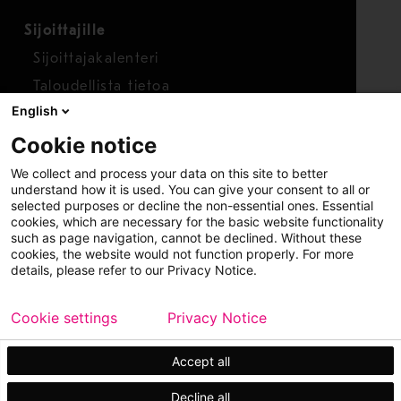
Sijoittajille
Sijoittajakalenteri
Taloudellista tietoa
English
Osakkeet
Cookie notice
Raportoi huolenaihe
We collect and process your data on this site to better
Whistleblower-työkalu
understand how it is used. You can give your consent to all or
selected purposes or decline the non-essential ones. Essential
cookies, which are necessary for the basic website functionality
such as page navigation, cannot be declined. Without these
cookies, the website would not function properly. For more
details, please refer to our Privacy Notice.
Cookie settings
Privacy Notice
Copyright © 2026 Metso
Sivukartta
Käyttöehdot
Tietosuoja
Tavaramerkit
Accept all
Decline all