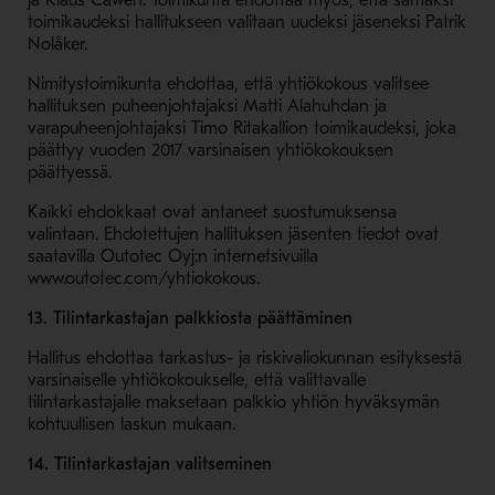
ja Klaus Cawén. Toimikunta ehdottaa myös, että samaksi
toimikaudeksi hallitukseen valitaan uudeksi jäseneksi Patrik
Nolåker.
Nimitystoimikunta ehdottaa, että yhtiökokous valitsee
hallituksen puheenjohtajaksi Matti Alahuhdan ja
varapuheenjohtajaksi Timo Ritakallion toimikaudeksi, joka
päättyy vuoden 2017 varsinaisen yhtiökokouksen
päättyessä.
Kaikki ehdokkaat ovat antaneet suostumuksensa
valintaan. Ehdotettujen hallituksen jäsenten tiedot ovat
saatavilla Outotec Oyj:n internetsivuilla
www.outotec.com/yhtiokokous.
13. Tilintarkastajan palkkiosta päättäminen
Hallitus ehdottaa tarkastus- ja riskivaliokunnan esityksestä
varsinaiselle yhtiökokoukselle, että valittavalle
tilintarkastajalle maksetaan palkkio yhtiön hyväksymän
kohtuullisen laskun mukaan.
14. Tilintarkastajan valitseminen