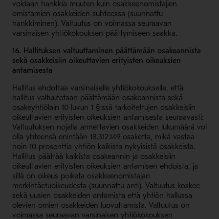
voidaan hankkia muuten kuin osakkeenomistajien
omistamien osakkeiden suhteessa (suunnattu
hankkiminen). Valtuutus on voimassa seuraavan
varsinaisen yhtiökokouksen päättymiseen saakka.
16. Hallituksen valtuuttaminen päättämään osakeannista
sekä osakkeisiin oikeuttavien erityisten oikeuksien
antamisesta
Hallitus ehdottaa varsinaiselle yhtiökokoukselle, että
hallitus valtuutetaan päättämään osakeannista sekä
osakeyhtiölain 10 luvun 1 §:ssä tarkoitettujen osakkeisiin
oikeuttavien erityisten oikeuksien antamisesta seuraavasti:
Valtuutuksen nojalla annettavien osakkeiden lukumäärä voi
olla yhteensä enintään 18.312.149 osaketta, mikä vastaa
noin 10 prosenttia yhtiön kaikista nykyisistä osakkeista.
Hallitus päättää kaikista osakeannin ja osakkeisiin
oikeuttavien erityisten oikeuksien antamisen ehdoista, ja
sillä on oikeus poiketa osakkeenomistajan
merkintäetuoikeudesta (suunnattu anti). Valtuutus koskee
sekä uusien osakkeiden antamista että yhtiön hallussa
olevien omien osakkeiden luovuttamista. Valtuutus on
voimassa seuraavan varsinaisen yhtiökokouksen