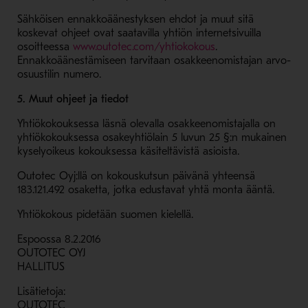
Sähköisen ennakkoäänestyksen ehdot ja muut sitä
koskevat ohjeet ovat saatavilla yhtiön internetsivuilla
- Avaa uudessa ikk
osoitteessa
www.outotec.com/yhtiokokous
.
Ennakkoäänestämiseen tarvitaan osakkeenomistajan arvo-
osuustilin numero.
5. Muut ohjeet ja tiedot
Yhtiökokouksessa läsnä olevalla osakkeenomistajalla on
yhtiökokouksessa osakeyhtiölain 5 luvun 25 §:n mukainen
kyselyoikeus kokouksessa käsiteltävistä asioista.
Outotec Oyj:llä on kokouskutsun päivänä yhteensä
183.121.492 osaketta, jotka edustavat yhtä monta ääntä.
Yhtiökokous pidetään suomen kielellä.
Espoossa 8.2.2016
OUTOTEC OYJ
HALLITUS
Lisätietoja:
OUTOTEC