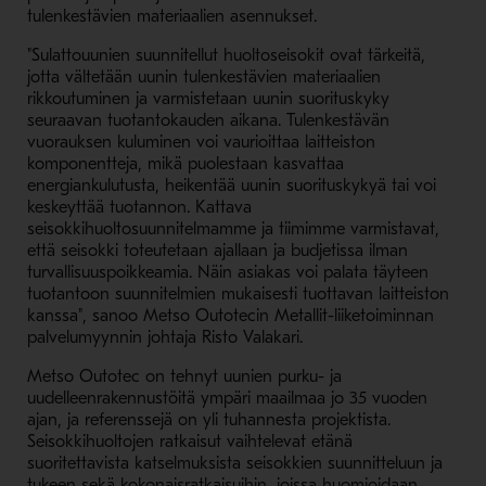
tulenkestävien materiaalien asennukset.
"Sulattouunien suunnitellut huoltoseisokit ovat tärkeitä,
jotta vältetään uunin tulenkestävien materiaalien
rikkoutuminen ja varmistetaan uunin suorituskyky
seuraavan tuotantokauden aikana. Tulenkestävän
vuorauksen kuluminen voi vaurioittaa laitteiston
komponentteja, mikä puolestaan kasvattaa
energiankulutusta, heikentää uunin suorituskykyä tai voi
keskeyttää tuotannon. Kattava
seisokkihuoltosuunnitelmamme ja tiimimme varmistavat,
että seisokki toteutetaan ajallaan ja budjetissa ilman
turvallisuuspoikkeamia. Näin asiakas voi palata täyteen
tuotantoon suunnitelmien mukaisesti tuottavan laitteiston
kanssa", sanoo Metso Outotecin Metallit-liiketoiminnan
palvelumyynnin johtaja Risto Valakari.
Metso Outotec on tehnyt uunien purku- ja
uudelleenrakennustöitä ympäri maailmaa jo 35 vuoden
ajan, ja referenssejä on yli tuhannesta projektista.
Seisokkihuoltojen ratkaisut vaihtelevat etänä
suoritettavista katselmuksista seisokkien suunnitteluun ja
tukeen sekä kokonaisratkaisuihin, joissa huomioidaan