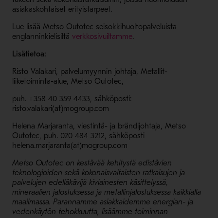
asiakaskohtaiset erityistarpeet.
Lue lisää Metso Outotec seisokkihuoltopalveluista
- Avaa uudessa ikkunassa
englanninkielisiltä
verkkosivuiltamme
.
Lisätietoa:
Risto Valakari, palvelumyynnin johtaja, Metallit-
liiketoiminta-alue, Metso Outotec,
puh. +358 40 359 4433, sähköposti:
risto.valakari(at)mogroup.com
Helena Marjaranta, viestintä- ja brändijohtaja, Metso
Outotec, puh. 020 484 3212, sähköposti
helena.marjaranta(at)mogroup.com
Metso Outotec on kestävää kehitystä edistävien
teknologioiden sekä kokonaisvaltaisten ratkaisujen ja
palvelujen edelläkävijä kiviainesten käsittelyssä,
mineraalien jalostuksessa ja metallinjalostuksessa kaikkialla
maailmassa. Parannamme asiakkaidemme energian- ja
vedenkäytön tehokkuutta, lisäämme toiminnan