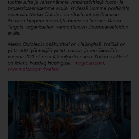
tuottavuutta ja vähennämme ympäristöriskejä tuote- ja
prosessiosaamisemme avulla. Yhdessä luomme positiivista
muutosta. Metso Outotec on sitoutunut rajoittamaan
ilmaston lämpenemisen 1,5 asteeseen Science Based
Targets -organisaation varmentamien ilmastotavoitteiden
avulla.
Metso Outotecin pääkonttori on Helsingissä. Yhtiöllä on
yli 15 000 työntekijää yli 50 maassa, ja sen liikevaihto
vuonna 2021 oli noin 4,2 miljardia euroa. Yhtiön osakkeet
- Avaa uudessa 
on listattu Nasdaq Helsingissä.
mogroup.com
,
- Avaa uudessa ikkunassa
www.metso.com/twitter/