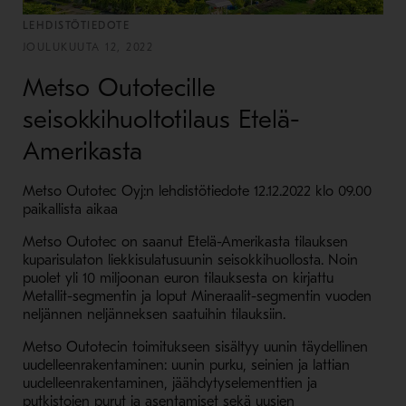
LEHDISTÖTIEDOTE
JOULUKUUTA 12, 2022
Metso Outotecille
seisokkihuoltotilaus Etelä-
Amerikasta
Metso Outotec Oyj:n lehdistötiedote 12.12.2022 klo 09.00
paikallista aikaa
Metso Outotec on saanut Etelä-Amerikasta tilauksen
kuparisulaton liekkisulatusuunin seisokkihuollosta. Noin
puolet yli 10 miljoonan euron tilauksesta on kirjattu
Metallit-segmentin ja loput Mineraalit-segmentin vuoden
neljännen neljänneksen saatuihin tilauksiin.
Metso Outotecin toimitukseen sisältyy uunin täydellinen
uudelleenrakentaminen: uunin purku, seinien ja lattian
uudelleenrakentaminen, jäähdytyselementtien ja
putkistojen purut ja asentamiset sekä uusien