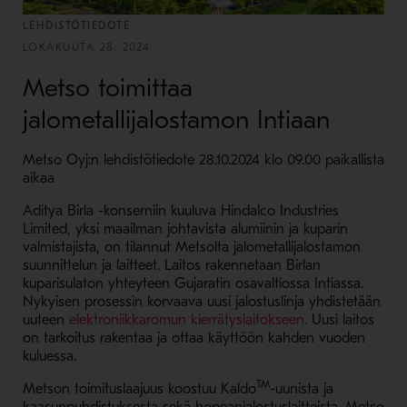
LEHDISTÖTIEDOTE
LOKAKUUTA 28, 2024
Metso toimittaa
jalometallijalostamon Intiaan
Metso Oyj:n lehdistötiedote 28.10.2024 klo 09.00 paikallista
aikaa
Aditya Birla -konserniin kuuluva Hindalco Industries
Limited, yksi maailman johtavista alumiinin ja kuparin
valmistajista, on tilannut Metsolta jalometallijalostamon
suunnittelun ja laitteet. Laitos rakennetaan Birlan
kuparisulaton yhteyteen Gujaratin osavaltiossa Intiassa.
Nykyisen prosessin korvaava uusi jalostuslinja yhdistetään
- Avaa uudessa 
uuteen
elektroniikkaromun kierrätyslaitokseen.
Uusi laitos
on tarkoitus rakentaa ja ottaa käyttöön kahden vuoden
kuluessa.
TM
Metson toimituslaajuus koostuu Kaldo
-uunista ja