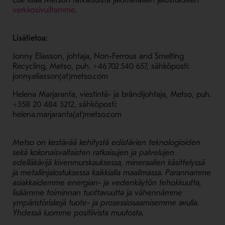
Lue lisää Metson ratkaisuista jalometallien jalostukseen
- Avaa uudessa ikkunassa
verkkosivuiltamme
.
Lisätietoa:
Jonny Eliasson, johtaja, Non-Ferrous and Smelting
Recycling, Metso, puh. +46 702 540 657, sähköposti:
jonny.eliasson(at)metso.com
Helena Marjaranta, viestintä- ja brändijohtaja, Metso, puh.
+358 20 484 3212, sähköposti:
helena.marjaranta(at)metso.com
Metso on kestävää kehitystä edistävien teknologioiden
sekä kokonaisvaltaisten ratkaisujen ja palvelujen
edelläkävijä kivenmurskauksessa, mineraalien käsittelyssä
ja metallinjalostuksessa kaikkialla maailmassa. Parannamme
asiakkaidemme energian- ja vedenkäytön tehokkuutta,
lisäämme toiminnan tuottavuutta ja vähennämme
ympäristöriskejä tuote- ja prosessiosaamisemme avulla.
Yhdessä luomme positiivista muutosta.