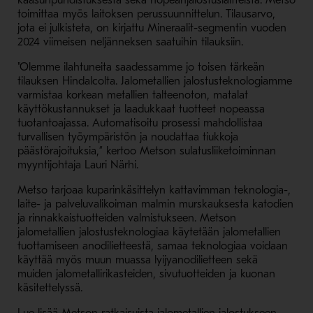
kaasunpuhdistuksesta sekä hopeanjalostuslaitteista. Metso
toimittaa myös laitoksen perussuunnittelun. Tilausarvo,
jota ei julkisteta, on kirjattu Mineraalit-segmentin vuoden
2024 viimeisen neljänneksen saatuihin tilauksiin.
"Olemme ilahtuneita saadessamme jo toisen tärkeän
tilauksen Hindalcolta. Jalometallien jalostusteknologiamme
varmistaa korkean metallien talteenoton, matalat
käyttökustannukset ja laadukkaat tuotteet nopeassa
tuotantoajassa. Automatisoitu prosessi mahdollistaa
turvallisen työympäristön ja noudattaa tiukkoja
päästörajoituksia,” kertoo Metson sulatusliiketoiminnan
myyntijohtaja Lauri Närhi.
Metso tarjoaa kuparinkäsittelyn kattavimman teknologia-,
laite- ja palveluvalikoiman malmin murskauksesta katodien
ja rinnakkaistuotteiden valmistukseen. Metson
jalometallien jalostusteknologiaa käytetään jalometallien
tuottamiseen anodilietteestä, samaa teknologiaa voidaan
käyttää myös muun muassa lyijyanodilietteen sekä
muiden jalometallirikasteiden, sivutuotteiden ja kuonan
käsitettelyssä.