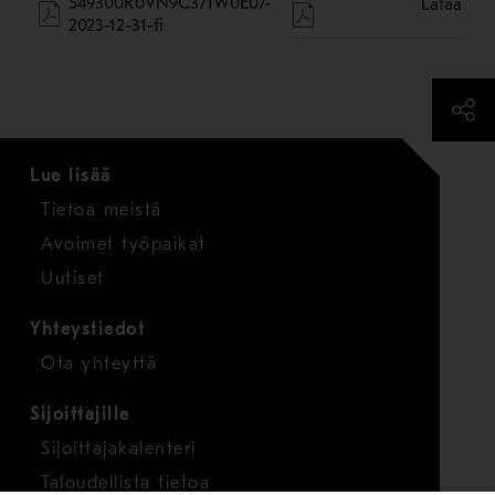
549300R0VN9C371W0E07-
Lataa
2023-12-31-fi
Lue lisää
Tietoa meistä
Avoimet työpaikat
Uutiset
Yhteystiedot
Ota yhteyttä
Sijoittajille
Sijoittajakalenteri
Taloudellista tietoa