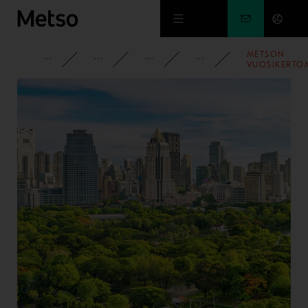
Siirry pääsisältöön
METSON
YRITYS
PYSY AJAN TASALLA
UUTISET
2024
VUOSIKERTO
2023 ON
JULKISTETTU