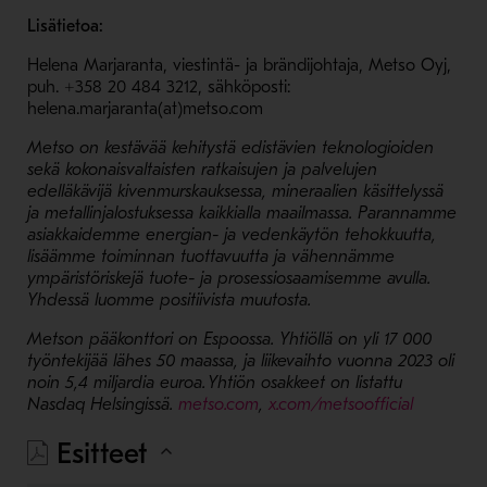
Lisätietoa:
Helena Marjaranta, viestintä- ja brändijohtaja, Metso Oyj,
puh. +358 20 484 3212, sähköposti:
helena.marjaranta(at)metso.com
Metso on kestävää kehitystä edistävien teknologioiden
sekä kokonaisvaltaisten ratkaisujen ja palvelujen
edelläkävijä kivenmurskauksessa, mineraalien käsittelyssä
ja metallinjalostuksessa kaikkialla maailmassa. Parannamme
asiakkaidemme energian- ja vedenkäytön tehokkuutta,
lisäämme toiminnan tuottavuutta ja vähennämme
ympäristöriskejä tuote- ja prosessiosaamisemme avulla.
Yhdessä luomme positiivista muutosta.
Metson pääkonttori on Espoossa. Yhtiöllä on yli 17 000
työntekijää lähes 50 maassa, ja liikevaihto vuonna 2023 oli
noin 5,4 miljardia euroa. Yhtiön osakkeet on listattu
- Avaa uudessa ikkunassa
- Avaa uu
Nasdaq Helsingissä.
metso.com
,
x.com/metsoofficial
Esitteet