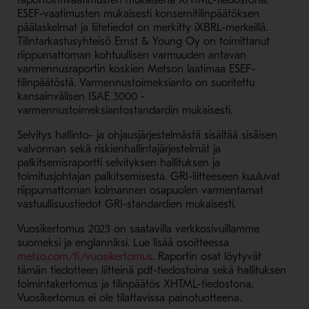
raportointivaatimusten mukaisena XHTML-tiedostona
.
ESEF-vaatimusten mukaisesti konsernitilinpäätöksen
päälaskelmat
ja liitetiedot
on merkitty iXBRL-merkeillä.
Tilintarkastusyhteisö Ernst & Young Oy on toimittanut
riippumattoman kohtuullisen varmuuden antavan
varmennusraportin koskien Metson laatimaa ESEF-
tilinpäätöstä. Varmennustoimeksianto on suoritettu
kansainvälisen ISAE 3000 -
varmennustoimeksiantostandardin mukaisesti.
S
elvitys hallinto- ja ohjausjärjestelmästä sisältää sisäisen
valvonnan sekä riskienhallintajärjestelmät ja
palkitsemisraportti selvityksen hallituksen ja
toimitusjohtajan palkitsemisesta. GRI-liitteeseen kuuluvat
riippumattoman kolmannen osapuolen varmentamat
vastuullisuustiedot GRI-standardien mukaisesti.
Vuosikertomus 2023 on saatavilla verkkosivuillamme
suomeksi ja englanniksi. Lue lisää osoitteessa
- Avaa uudessa ikkunassa
metso.com/fi/vuosikertomus
.
Raportin osat löytyvät
tämän tiedotteen liitteinä pdf-tiedostoina sekä hallituksen
toimintakertomus ja tilinpäätös XHTML-tiedostona.
Vuosikertomus ei ole tilattavissa painotuotteena.