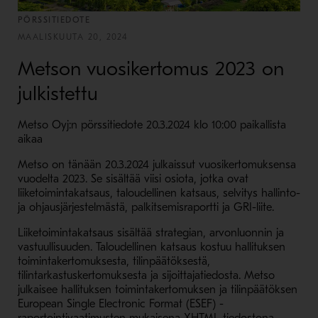
PÖRSSITIEDOTE
MAALISKUUTA 20, 2024
Metson vuosikertomus 2023 on
julkistettu
Metso Oyj:n pörssitiedote 20.3.2024 klo 10:00 paikallista
aikaa
Metso on tänään 20.3.2024 julkaissut vuosikertomuksensa
vuodelta 2023. Se sisältää viisi osiota, jotka ovat
liiketoimintakatsaus, taloudellinen katsaus, selvitys hallinto-
ja ohjausjärjestelmästä, palkitsemisraportti ja GRI-liite.
Liiketoimintakatsaus sisältää strategian, arvonluonnin ja
vastuullisuuden. Taloudellinen katsaus kostuu hallituksen
toimintakertomuksesta, tilinpäätöksestä
,
tilintarkastuskertomuksesta
ja sijoittajatiedosta. Metso
julkaisee
hallituksen toimintakertomuksen ja tilinpäätöksen
European Single Electronic Format (ESEF) -